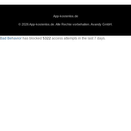
App-kostenlos.de
© 2026 App-kostenlos.de. Alle Rechte vorbehalten.
Avandy GmbH
.
Bad Behavior
has blocked
5322
access attempts in the last 7 days.