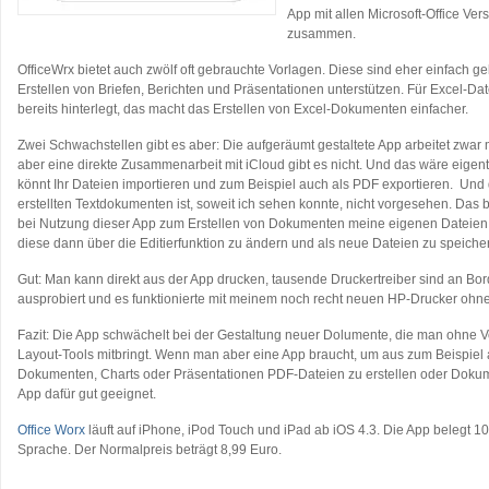
App mit allen Microsoft-Office Vers
zusammen.
OfficeWrx bietet auch zwölf oft gebrauchte Vorlagen. Diese sind eher einfach g
Erstellen von Briefen, Berichten und Präsentationen unterstützen. Für Excel-Da
bereits hinterlegt, das macht das Erstellen von Excel-Dokumenten einfacher.
Zwei Schwachstellen gibt es aber: Die aufgeräumt gestaltete App arbeitet zw
aber eine direkte Zusammenarbeit mit iCloud gibt es nicht. Und das wäre eigentl
könnt Ihr Dateien importieren und zum Beispiel auch als PDF exportieren. Un
erstellten Textdokumenten ist, soweit ich sehen konnte, nicht vorgesehen. Das b
bei Nutzung dieser App zum Erstellen von Dokumenten meine eigenen Dateien 
diese dann über die Editierfunktion zu ändern und als neue Dateien zu speiche
Gut: Man kann direkt aus der App drucken, tausende Druckertreiber sind an Bor
ausprobiert und es funktionierte mit meinem noch recht neuen HP-Drucker ohn
Fazit: Die App schwächelt bei der Gestaltung neuer Dolumente, die man ohne Vorl
Layout-Tools mitbringt. Wenn man aber eine App braucht, um aus zum Beispiel 
Dokumenten, Charts oder Präsentationen PDF-Dateien zu erstellen oder Dokum
App dafür gut geeignet.
Office Worx
läuft auf iPhone, iPod Touch und iPad ab iOS 4.3. Die App belegt 10
Sprache. Der Normalpreis beträgt 8,99 Euro.
…