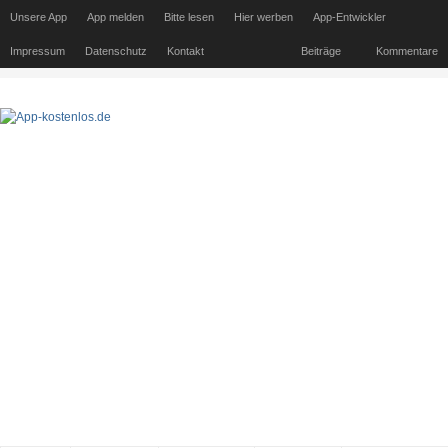
Unsere App
App melden
Bitte lesen
Hier werben
App-Entwickler
Impressum
Datenschutz
Kontakt
Beiträge
Kommentare