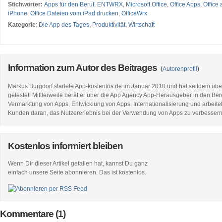
Stichwörter:
Apps für den Beruf
,
ENTWRX
,
Microsoft Office
,
Office Apps
,
Office
iPhone
,
Office Dateien vom iPad drucken
,
OfficeWrx
Kategorie
:
Die App des Tages
,
Produktivität
,
Wirtschaft
Information zum Autor des Beitrages
(
Autorenprofil
)
Markus Burgdorf startete App-kostenlos.de im Januar 2010 und hat seitdem üb
getestet. Mittlerweile berät er über die App Agency App-Herausgeber in den Be
Vermarktung von Apps, Entwicklung von Apps, Internationalisierung und arbeitet
Kunden daran, das Nutzererlebnis bei der Verwendung von Apps zu verbessern
Kostenlos informiert bleiben
Wenn Dir dieser Artikel gefallen hat, kannst Du ganz
einfach unsere Seite abonnieren. Das ist kostenlos.
Kommentare (1)