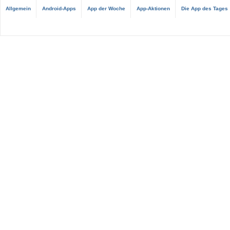
Allgemein
Android-Apps
App der Woche
App-Aktionen
Die App des Tages