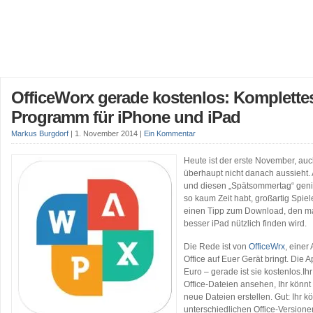
OfficeWorx gerade kostenlos: Komplettes
Programm für iPhone und iPad
Markus Burgdorf
|
1. November 2014
|
Ein Kommentar
Heute ist der erste November, a
überhaupt nicht danach aussieht
und diesen „Spätsommertag“ geni
so kaum Zeit habt, großartig Spiel
einen Tipp zum Download, den ma
besser iPad nützlich finden wird.
Die Rede ist von
OfficeWrx
, einer
Office auf Euer Gerät bringt. Die 
Euro – gerade ist sie kostenlos.Ihr
Office-Dateien ansehen, Ihr könnt
neue Dateien erstellen. Gut: Ihr k
unterschiedlichen Office-Versionen