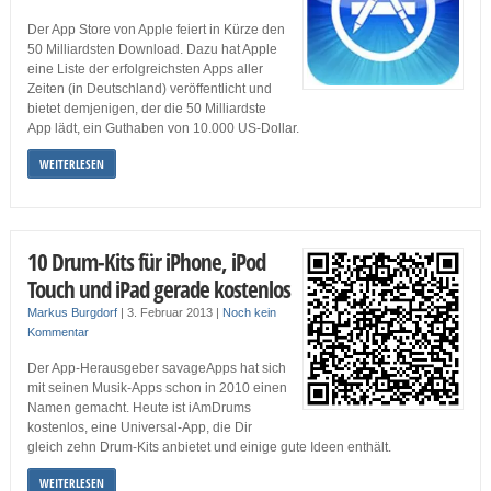
Der App Store von Apple feiert in Kürze den
50 Milliardsten Download. Dazu hat Apple
eine Liste der erfolgreichsten Apps aller
Zeiten (in Deutschland) veröffentlicht und
bietet demjenigen, der die 50 Milliardste
App lädt, ein Guthaben von 10.000 US-Dollar.
WEITERLESEN
10 Drum-Kits für iPhone, iPod
Touch und iPad gerade kostenlos
Markus Burgdorf
|
3. Februar 2013
|
Noch kein
Kommentar
Der App-Herausgeber savageApps hat sich
mit seinen Musik-Apps schon in 2010 einen
Namen gemacht. Heute ist iAmDrums
kostenlos, eine Universal-App, die Dir
gleich zehn Drum-Kits anbietet und einige gute Ideen enthält.
WEITERLESEN