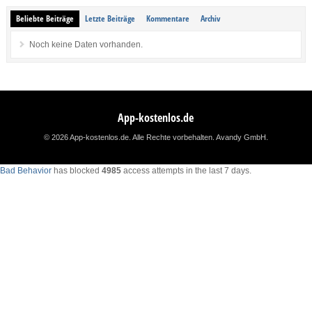
Beliebte Beiträge
Letzte Beiträge
Kommentare
Archiv
Noch keine Daten vorhanden.
App-kostenlos.de
© 2026 App-kostenlos.de. Alle Rechte vorbehalten.
Avandy GmbH
.
Bad Behavior
has blocked
4985
access attempts in the last 7 days.