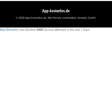
App-kostenlos.de
© 2026 App-kostenlos.de. Alle Rechte vorbehalten.
Avandy GmbH
.
Bad Behavior
has blocked
4985
access attempts in the last 7 days.