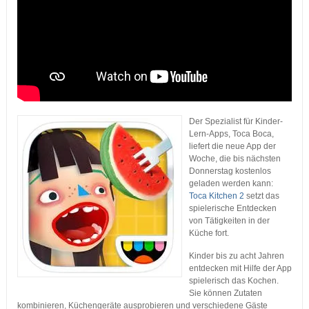
Der Spezialist für Kinder-
Lern-Apps, Toca Boca,
liefert die neue App der
Woche, die bis nächsten
Donnerstag kostenlos
geladen werden kann:
Toca Kitchen 2
setzt das
spielerische Entdecken
von Tätigkeiten in der
Küche fort.
Kinder bis zu acht Jahren
entdecken mit Hilfe der App
spielerisch das Kochen.
Sie können Zutaten
kombinieren, Küchengeräte ausprobieren und verschiedene Gäste