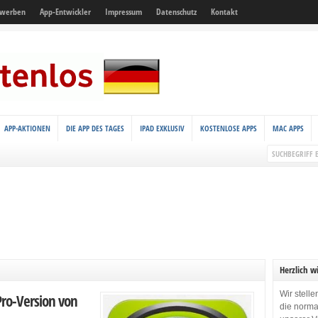
 werben
App-Entwickler
Impressum
Datenschutz
Kontakt
APP-AKTIONEN
DIE APP DES TAGES
IPAD EXKLUSIV
KOSTENLOSE APPS
MAC APPS
Herzlich w
Wir stell
Pro-Version von
die norma