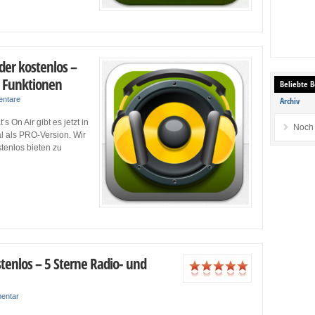
der kostenlos –
n Funktionen
Beliebte B
ntare
Archiv
 On Air gibt es jetzt in
Noch 
l als PRO-Version. Wir
tenlos bieten zu
tenlos – 5 Sterne Radio- und
entar