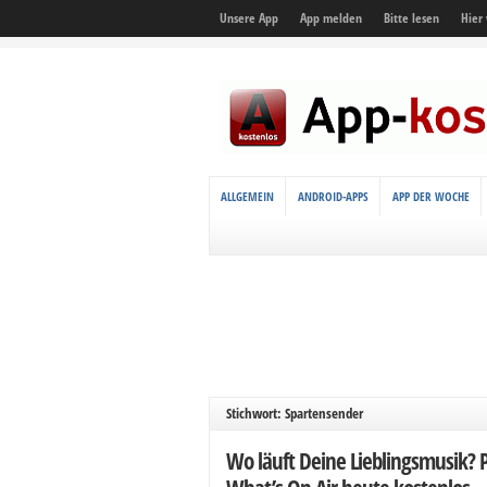
Unsere App
App melden
Bitte lesen
Hier
ALLGEMEIN
ANDROID-APPS
APP DER WOCHE
Stichwort: Spartensender
Wo läuft Deine Lieblingsmusik? 