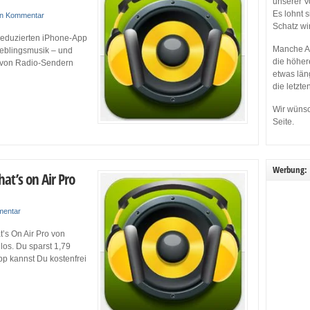
unserer V
Es lohnt 
in Kommentar
Schatz wi
 reduzierten iPhone-App
Manche Ap
ieblingsmusik – und
die höher
e von Radio-Sendern
etwas län
die letzte
Wir wünsc
Seite.
Werbung:
at’s on Air Pro
mentar
’s On Air Pro von
los. Du sparst 1,79
p kannst Du kostenfrei