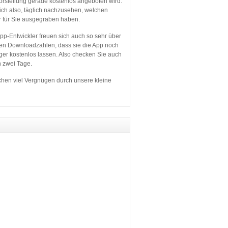
orstellung gerade kostenlos angeboten wird.
sich also, täglich nachzusehen, welchen
r für Sie ausgegraben haben.
p-Entwickler freuen sich auch so sehr über
en Downloadzahlen, dass sie die App noch
ger kostenlos lassen. Also checken Sie auch
n zwei Tage.
hen viel Vergnügen durch unsere kleine