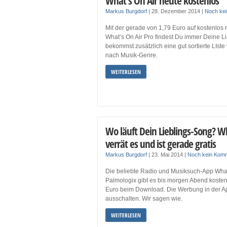
What’s On Air heute kostenlos
Markus Burgdorf
|
28. Dezember 2014
|
Noch ke
Mit der gerade von 1,79 Euro auf kostenlos
What’s On Air Pro findest Du immer Deine L
bekommst zusätzlich eine gut sortierte LIst
nach Musik-Genre.
WEITERLESEN
Wo läuft Dein Lieblings-Song? Wh
verrät es und ist gerade gratis
Markus Burgdorf
|
23. Mai 2014
|
Noch kein Kom
Die beliebte Radio und Musiksuch-App What
Palmologix gibt es bis morgen Abend kosten
Euro beim Download. Die Werbung in der Ap
ausschalten. Wir sagen wie.
WEITERLESEN