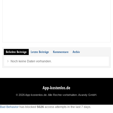
Beliebte Beiträge
Letzte Beiträge
Kommentare
Archiv
Noch keine Daten vorhanden.
App-kostenlos.de
© 2026 App-kostenlos.de. Alle Rechte vorbehalten.
Avandy GmbH
.
Bad Behavior
has blocked
5026
access attempts in the last 7 days.