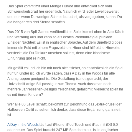
Das Spiel kommt mit einer Menge Humor und entwickelt sich vom
Schwierigkeitsgrad her ordentlich. Natürlich wird jeder Level bewertet
und nur, wenn Du weniger Schritte brauchst, als vorgegeben, kannst Du
die behgehrten drei Sterne schaffen.
Das 2015 von Spil Games veröffentlichte Spiel kommt ohne In-App-Käufe
und Werbung aus und kann so als echtes Premium-Spiel punkten.
Einziger Nachteil: Es ist in englischer Sprache. Auf dem Spielfeld gibt es
immer ein Feld mit einem Fragezeichen. Hioer sind hilfreiche Hinweise
versteckt, die Du Dir kurz ansehen solltest, denn eine klassische
Einführung gibt es nicht.
Mir gefällt es und ich bin mir noch nicht sicher, ob es tatsächlich ein Spiel
nur für Kinder ist. Ich würde sagen, dass A Day in the Woods für alle
Altersgruppen geeignet ist. Die Gestaltung ist nett gemacht, der
Holzschnitt-artige Stil passt gut zum Thema. Auch dass man noch
mehrere Jahreszeiten-Designs freischaltet, gefällt mir. Vielleicht spielt Ihr
es mit Euren Kindern?
Wer alle 60 Level schafft, bekommt zur Belohnung das „extra-gruselige“
Halloween Outfit zu sehen. Ich denke, dass diese Ergänzung ganz nett
ist.
A Day in the Woods l
äuft auf iPhone, iPod Touch und iPad mit iOS 6.0
oder neuer. Das Spiel braucht 247 MB Speicherplatz, ist in englischer