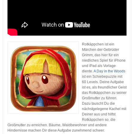
Rotkäppchen ist ein
Märchen der Gebrüder
Grimm, das hier für ein
niedliches Spiel für iPhone
und iPad als Vorlage
diente.
A Day in the Woods
ist ein Schiebepuzzle mit
60 Levels. Deine Aufgabe
ist es, als freundlicher Geist
das Rotkäppchen zu seiner
Großmutter zu führen.
Dazu tauscht Du die
nächstgelegene Kachel mit
Deiner aus und hilfst
Rotkäppchen so, die
Großmutter zu erreichen. Bäume, Waldbewohner und andere
Hindernisse machen Dir diese Aufgabe zunehmend schwer.