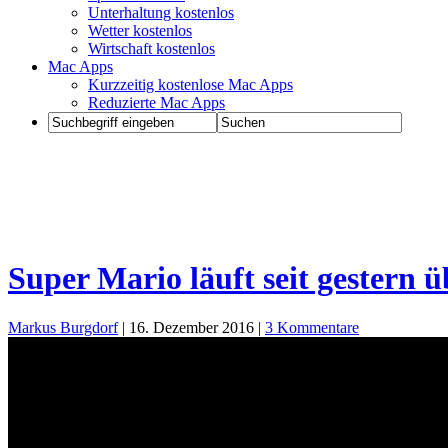
Unterhaltung kostenlos
Wetter kostenlos
Wirtschaft kostenlos
Mac Apps
Kurzzeitig kostenlose Mac Apps
Reduzierte Mac Apps
Super Mario läuft seit gestern
Markus Burgdorf
|
16. Dezember 2016
|
3 Kommentare