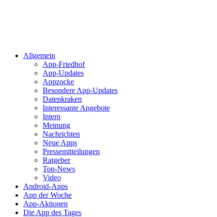
Allgemein
App-Friedhof
App-Updates
Appzocke
Besondere App-Updates
Datenkraken
Interessante Angebote
Intern
Meinung
Nachrichten
Neue Apps
Pressemitteilungen
Ratgeber
Top-News
Video
Android-Apps
App der Woche
App-Aktionen
Die App des Tages