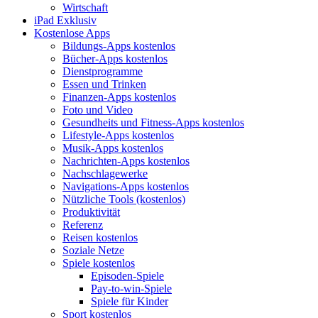
Wirtschaft
iPad Exklusiv
Kostenlose Apps
Bildungs-Apps kostenlos
Bücher-Apps kostenlos
Dienstprogramme
Essen und Trinken
Finanzen-Apps kostenlos
Foto und Video
Gesundheits und Fitness-Apps kostenlos
Lifestyle-Apps kostenlos
Musik-Apps kostenlos
Nachrichten-Apps kostenlos
Nachschlagewerke
Navigations-Apps kostenlos
Nützliche Tools (kostenlos)
Produktivität
Referenz
Reisen kostenlos
Soziale Netze
Spiele kostenlos
Episoden-Spiele
Pay-to-win-Spiele
Spiele für Kinder
Sport kostenlos