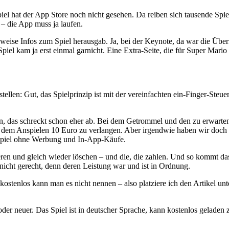
piel hat der App Store noch nicht gesehen. Da reiben sich tausende Spi
– die App muss ja laufen.
nweise Infos zum Spiel herausgab. Ja, bei der Keynote, da war die Üb
el kam ja erst einmal garnicht. Eine Extra-Seite, die für Super Mario 
stellen: Gut, das Spielprinzip ist mit der vereinfachten ein-Finger-Ste
gen, das schreckt schon eher ab. Bei dem Getrommel und den zu erwar
em Anspielen 10 Euro zu verlangen. Aber irgendwie haben wir doch ge
um-Spiel ohne Werbung und In-App-Käufe.
eren und gleich wieder löschen – und die, die zahlen. Und so kommt das
icht gerecht, denn deren Leistung war und ist in Ordnung.
 kostenlos kann man es nicht nennen – also platziere ich den Artikel
der neuer. Das Spiel ist in deutscher Sprache, kann kostenlos geladen