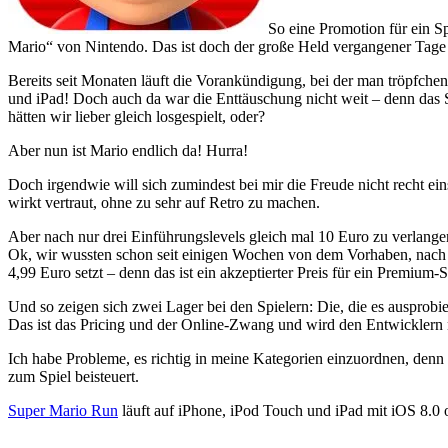
So eine Promotion für ein S
Mario“ von Nintendo. Das ist doch der große Held vergangener Tage 
Bereits seit Monaten läuft die Vorankündigung, bei der man tröpfche
und iPad! Doch auch da war die Enttäuschung nicht weit – denn das Spi
hätten wir lieber gleich losgespielt, oder?
Aber nun ist Mario endlich da! Hurra!
Doch irgendwie will sich zumindest bei mir die Freude nicht recht ein
wirkt vertraut, ohne zu sehr auf Retro zu machen.
Aber nach nur drei Einführungslevels gleich mal 10 Euro zu verlan
Ok, wir wussten schon seit einigen Wochen von dem Vorhaben, nach d
4,99 Euro setzt – denn das ist ein akzeptierter Preis für ein Premi
Und so zeigen sich zwei Lager bei den Spielern: Die, die es ausprobi
Das ist das Pricing und der Online-Zwang und wird den Entwicklern n
Ich habe Probleme, es richtig in meine Kategorien einzuordnen, denn
zum Spiel beisteuert.
Super Mario Run
läuft auf iPhone, iPod Touch und iPad mit iOS 8.0 o
…