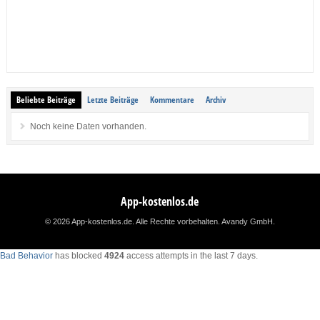
Beliebte Beiträge
Letzte Beiträge
Kommentare
Archiv
Noch keine Daten vorhanden.
App-kostenlos.de
© 2026 App-kostenlos.de. Alle Rechte vorbehalten.
Avandy GmbH
.
Bad Behavior
has blocked
4924
access attempts in the last 7 days.