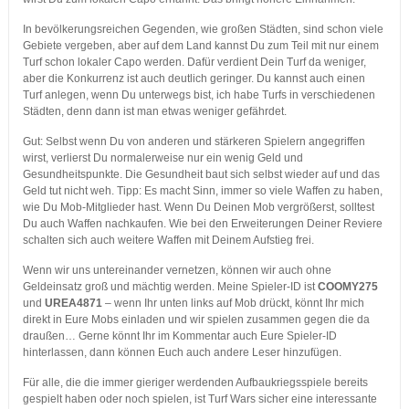
In bevölkerungsreichen Gegenden, wie großen Städten, sind schon viele
Gebiete vergeben, aber auf dem Land kannst Du zum Teil mit nur einem
Turf schon lokaler Capo werden. Dafür verdient Dein Turf da weniger,
aber die Konkurrenz ist auch deutlich geringer. Du kannst auch einen
Turf anlegen, wenn Du unterwegs bist, ich habe Turfs in verschiedenen
Städten, denn dann ist man etwas weniger gefährdet.
Gut: Selbst wenn Du von anderen und stärkeren Spielern angegriffen
wirst, verlierst Du normalerweise nur ein wenig Geld und
Gesundheitspunkte. Die Gesundheit baut sich selbst wieder auf und das
Geld tut nicht weh. Tipp: Es macht Sinn, immer so viele Waffen zu haben,
wie Du Mob-Mitglieder hast. Wenn Du Deinen Mob vergrößerst, solltest
Du auch Waffen nachkaufen. Wie bei den Erweiterungen Deiner Reviere
schalten sich auch weitere Waffen mit Deinem Aufstieg frei.
Wenn wir uns untereinander vernetzen, können wir auch ohne
Geldeinsatz groß und mächtig werden. Meine Spieler-ID ist
COOMY275
und
UREA4871
– wenn Ihr unten links auf Mob drückt, könnt Ihr mich
direkt in Eure Mobs einladen und wir spielen zusammen gegen die da
draußen… Gerne könnt Ihr im Kommentar auch Eure Spieler-ID
hinterlassen, dann können Euch auch andere Leser hinzufügen.
Für alle, die die immer gieriger werdenden Aufbaukriegsspiele bereits
gespielt haben oder noch spielen, ist Turf Wars sicher eine interessante