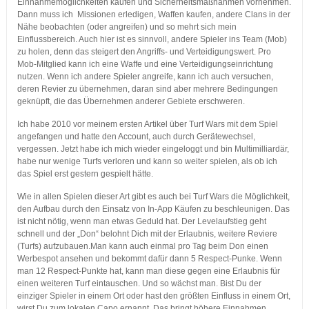
Einnahmemöglichkeiten kaufen und Sicherheitsmaßnahmen vornehmen.
Dann muss ich Missionen erledigen, Waffen kaufen, andere Clans in der
Nähe beobachten (oder angreifen) und so mehrt sich mein
Einflussbereich. Auch hier ist es sinnvoll, andere Spieler ins Team (Mob)
zu holen, denn das steigert den Angriffs- und Verteidigungswert. Pro
Mob-Mitglied kann ich eine Waffe und eine Verteidigungseinrichtung
nutzen. Wenn ich andere Spieler angreife, kann ich auch versuchen,
deren Revier zu übernehmen, daran sind aber mehrere Bedingungen
geknüpft, die das Übernehmen anderer Gebiete erschweren.
Ich habe 2010 vor meinem ersten Artikel über Turf Wars mit dem Spiel
angefangen und hatte den Account, auch durch Gerätewechsel,
vergessen. Jetzt habe ich mich wieder eingeloggt und bin Multimilliardär,
habe nur wenige Turfs verloren und kann so weiter spielen, als ob ich
das Spiel erst gestern gespielt hätte.
Wie in allen Spielen dieser Art gibt es auch bei Turf Wars die Möglichkeit,
den Aufbau durch den Einsatz von In-App Käufen zu beschleunigen. Das
ist nicht nötig, wenn man etwas Geduld hat. Der Levelaufstieg geht
schnell und der „Don“ belohnt Dich mit der Erlaubnis, weitere Reviere
(Turfs) aufzubauen.Man kann auch einmal pro Tag beim Don einen
Werbespot ansehen und bekommt dafür dann 5 Respect-Punke. Wenn
man 12 Respect-Punkte hat, kann man diese gegen eine Erlaubnis für
einen weiteren Turf eintauschen. Und so wächst man. Bist Du der
einziger Spieler in einem Ort oder hast den größten Einfluss in einem Ort,
wirst Du zum lokalen Capo ernannt. Das bringt höhere Einnahmen.