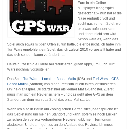
Euro in ein Online-
Multiplayer-Kriegsspiel
gesteckt hat – nun hat er die
Nase endgültig voll und
sucht nach einem Spiel, wo
er etwas aufbauen kann
und dabei nicht arm wird.
Schön ware es, wenn das
Spiel auch etwas mit den Orten zu tun hätte, die er besucht. Ich habe ihm
Turf Wars empfohlen, ein Spiel, das ich zuletzt 2010 vorgestellt habe und
das sich seitdem kaum verändert hat.
Heute nutze ich die Flaute bei reduzierten, guten Apps, um Euch Turf
Wars nochmal vorzustellen:
Das Spiel
Turf Wars – Location Based Mafia
(iOS) und
Turf Wars – GPS
Based Mafia!
(Android) von MeanFreePath ist ein faires, ortsbasiertes
Online-Mafiaspiel. Du startest hier als kleiner Mafia-Gangster. Zuerst
muss man sich ein Revier sichern – und das geht über GPS an dem
Standort, an dem man das Spiel das erste Mal startet.
Wenn ich also in Berlin am Zoologischen Garten sitze, beanspruche ich
das Gebiet rund um meinen Standort und kann, sofern es noch Lücken
zwischen den bereits vorhandenen Revieren gibt, mein Territorium
abstecken. Und dann geht es an den Ausbau des Reviers. Ich muss