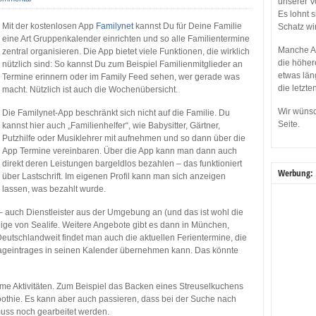
unserer V
Es lohnt 
Mit der kostenlosen App
Familynet
kannst Du für Deine Familie
Schatz wi
eine Art Gruppenkalender einrichten und so alle Familientermine
Manche Ap
zentral organisieren. Die App bietet viele Funktionen, die wirklich
die höher
nützlich sind: So kannst Du zum Beispiel Familienmitglieder an
etwas län
Termine erinnern oder im Family Feed sehen, wer gerade was
die letzte
macht. Nützlich ist auch die Wochenübersicht.
Wir wünsc
Die Familynet-App beschränkt sich nicht auf die Familie. Du
Seite.
kannst hier auch „Familienhelfer“, wie Babysitter, Gärtner,
Putzhilfe oder Musiklehrer mit aufnehmen und so dann über die
App Termine vereinbaren. Über die App kann man dann auch
direkt deren Leistungen bargeldlos bezahlen – das funktioniert
Werbung:
über Lastschrift. Im eigenen Profil kann man sich anzeigen
lassen, was bezahlt wurde.
 – auch Dienstleister aus der Umgebung an (und das ist wohl die
ige von Sealife. Weitere Angebote gibt es dann in München,
eutschlandweit findet man auch die aktuellen Ferientermine, die
tageintrages in seinen Kalender übernehmen kann. Das könnte
ame Aktivitäten. Zum Beispiel das Backen eines Streuselkuchens
othie. Es kann aber auch passieren, dass bei der Suche nach
muss noch gearbeitet werden.