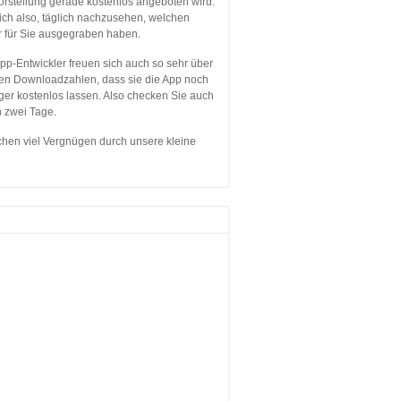
orstellung gerade kostenlos angeboten wird.
sich also, täglich nachzusehen, welchen
r für Sie ausgegraben haben.
p-Entwickler freuen sich auch so sehr über
en Downloadzahlen, dass sie die App noch
ger kostenlos lassen. Also checken Sie auch
n zwei Tage.
hen viel Vergnügen durch unsere kleine