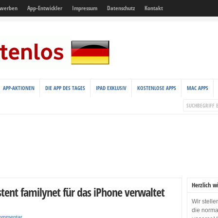
 werben
App-Entwickler
Impressum
Datenschutz
Kontakt
APP-AKTIONEN
DIE APP DES TAGES
IPAD EXKLUSIV
KOSTENLOSE APPS
MAC APPS
Herzlich w
stent familynet für das iPhone verwaltet
Wir stell
die norma
Kommentar