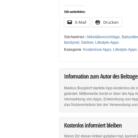
Info weiterleiten:
E-Mail
Drucken
Stichwörter:
Aktivitätsvorschläge
,
Babysitter
familynet
,
Gärtner
,
Lifestyle-Apps
Kategorie
:
Kostenlose Apps
,
Lifestyle-Apps
Information zum Autor des Beitrag
Markus Burgdorf startete App-kostenlos.de 
getestet. Mittlerweile berät er über die Ap
Vermarktung von Apps, Entwicklung von Apps
das Nutzererlebnis bei der Verwendung von
Kostenlos informiert bleiben
Wenn Dir dieser Artikel gefallen hat, kannst