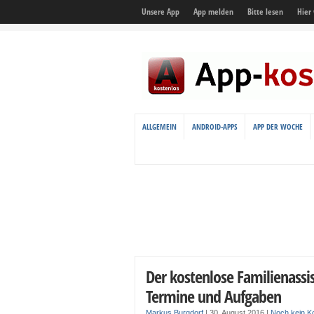
Unsere App
App melden
Bitte lesen
Hier
ALLGEMEIN
ANDROID-APPS
APP DER WOCHE
Der kostenlose Familienassi
Termine und Aufgaben
Markus Burgdorf
|
30. August 2016
|
Noch kein 