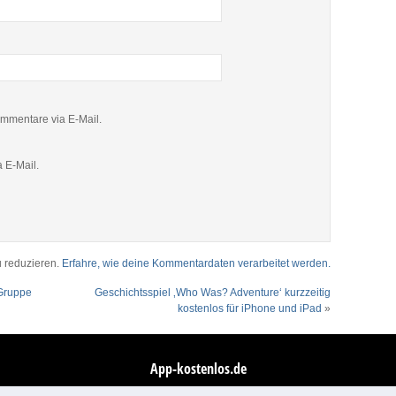
mmentare via E-Mail.
 E-Mail.
 reduzieren.
Erfahre, wie deine Kommentardaten verarbeitet werden.
 Gruppe
Geschichtsspiel ‚Who Was? Adventure‘ kurzzeitig
kostenlos für iPhone und iPad
»
App-kostenlos.de
© 2026 App-kostenlos.de. Alle Rechte vorbehalten.
Avandy GmbH
.