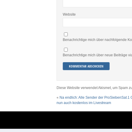
Website
Benachrichtige mich über nachfolgende Ko
Benachrichtige mich über neue Beiträge via
Diese Website verwendet Akismet, um Spam zu
«
Na endlich: Alle Sender der ProSiebenSat.1
nun auch kostenlos im Livestream