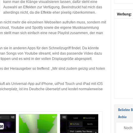
kann man die Klänge visualisieren lassen, dafür steht eine
Auswahl an Effekten zur Verfügung. Beeindruckt hat mich das
allerdings nicht, da die Effekte eher pixelig rüberkommen.
Werbung:
 nun nicht mehr die einzelnen Webseiten aufrufen muss, sondern mit
dcloud, Youtube und Spotify sowie die eigene Musiksammlung
 stellt man sich einfach eine neue Playlist zusammen, der man
man sie in anderen Apps für den Schnellzugriff findet. Da könnte
an Songs von Youtube streamt, wird das passende Video dazu
 tippen und es wird in der vollen Displaygröße abgespielt.
 es der Herausgeber so treffend: „Wir sind zudem geizig und holen
äuft als Universal-App auf iPhone, uiPod Touch und iPad mit iOS
icherplatz, ist ins Deutsche übersetzt und kostet normalerweise
Beliebte B
Archiv
Noch 