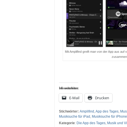
Mit Amplifind greift man von der App aus auf 
zusammenst
…
…
Info weiterleiten:
E-Mail
Drucken
Stichwörter:
Amplifind
,
App des Tages
,
Musi
Musiksuche für iPad
,
Musiksuche für iPhone
Kategorie
:
Die App des Tages
,
Musik und V