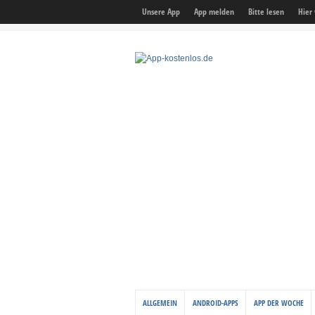
Unsere App
App melden
Bitte lesen
Hier
ALLGEMEIN
ANDROID-APPS
APP DER WOCHE