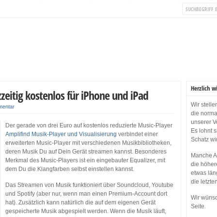
Herzlich w
zeitig kostenlos für iPhone und iPad
Wir stell
mentar
die norma
unserer V
Der gerade von drei Euro auf kostenlos reduzierte Music-Player
Es lohnt 
Amplifind Musik-Player und Visualisierung
verbindet einer
Schatz wi
erweiterten Music-Player mit verschiedenen Musikbibliotheken,
deren Musik Du auf Dein Gerät streamen kannst. Besonderes
Manche Ap
Merkmal des Music-Players ist ein eingebauter Equalizer, mit
die höher
dem Du die Klangfarben selbst einstellen kannst.
etwas län
die letzte
Das Streamen von Musik funktioniert über Soundcloud, Youtube
und Spotify (aber nur, wenn man einen Premium-Account dort
Wir wünsc
hat). Zusätzlich kann natürlich die auf dem eigenen Gerät
Seite.
gespeicherte Musik abgespielt werden. Wenn die Musik läuft,