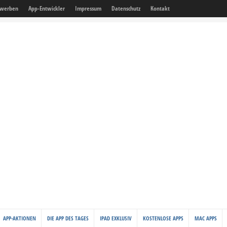
 werben
App-Entwickler
Impressum
Datenschutz
Kontakt
APP-AKTIONEN
DIE APP DES TAGES
IPAD EXKLUSIV
KOSTENLOSE APPS
MAC APPS