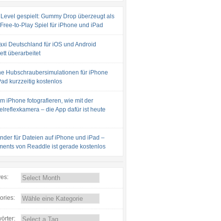
 Level gespielt: Gummy Drop überzeugt als
 Free-to-Play Spiel für iPhone und iPad
axi Deutschland für iOS und Android
tt überarbeitet
e Hubschraubersimulationen für iPhone
ad kurzzeitig kostenlos
m iPhone fotografieren, wie mit der
lreflexkamera – die App dafür ist heute
inder für Dateien auf iPhone und iPad –
ents von Readdle ist gerade kostenlos
ves:
ories:
örter: