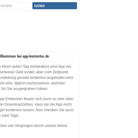
illkommen bei app-kostenlos.de
en Ihnen jeden Tag mindestens eine App vor,
lerweise Geld kostet, aber zum Zeitpunkt
orstellung gerade kostenlos angeboten wird.
sich also, täglich nachzusehen, welchen
r für Sie ausgegraben haben.
p-Entwickler freuen sich auch so sehr über
en Downloadzahlen, dass sie die App noch
ger kostenlos lassen. Also checken Sie auch
n zwei Tage.
hen viel Vergnügen durch unsere kleine