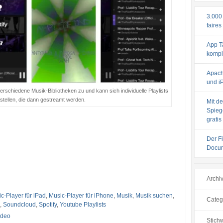
3.000
faires
App T
komple
Apach
und iP
verschiedene Musik-Bibliotheken zu und kann sich individuelle Playlists
ellen, die dann gestreamt werden.
Mit de
Spiege
gratis
Der F
Docum
Archi
c-Player für iPad
,
Music-Player für iPhone
,
Musik
,
Musik suchen
,
Categ
,
Soundcloud
,
Spotify
,
Youtube Playlists
ideo
Stichw