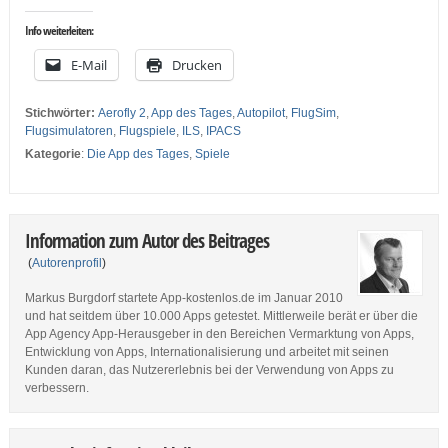
Info weiterleiten:
E-Mail
Drucken
Stichwörter:
Aerofly 2
,
App des Tages
,
Autopilot
,
FlugSim
,
Flugsimulatoren
,
Flugspiele
,
ILS
,
IPACS
Kategorie
:
Die App des Tages
,
Spiele
Information zum Autor des Beitrages
(
Autorenprofil
)
Markus Burgdorf startete App-kostenlos.de im Januar 2010
und hat seitdem über 10.000 Apps getestet. Mittlerweile berät er über die
App Agency App-Herausgeber in den Bereichen Vermarktung von Apps,
Entwicklung von Apps, Internationalisierung und arbeitet mit seinen
Kunden daran, das Nutzererlebnis bei der Verwendung von Apps zu
verbessern.