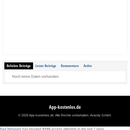
Beliebte Beiträge
Letzte Beiträge
Kommentare
Archiv
Noch keine Daten vorhanden.
App-kostenlos.de
© 2026 App-kostenlos.de. Alle Rechte vorbehalten.
Avandy GmbH
.
Bad Behavior
has blocked
5155
access attempts in the last 7 days.