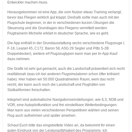
Entwickler machen muss.
Herausgekommen ist eine App, die vom Nutzer etwas Training verlangt,
bevor das Fliegen wirklich gut klappt. Deshalb sollte man auch mit der
Flugschule beginnen, in der in verschiedenen kurzen Übungen die
Steuerung und die Grundlagen des Fliegens vermittelt werden.
Flugtrainerin Michelle erklärt in deutscher Sprache, wie es geht.
Die App enthält in der Grundausstattung sechs verschiedene Flugzeuge (
F-18, Learjet 45, C172, Baron 58, ASG 29 Segler und Pitts S-2B
Doppeldecker), weitere elf Flugzeugtypen kann man per In-App-Kauf
dazu nehmen.
Die Grafik ist sehr gut gemacht, auch die Landschaft präsentiert sich recht
realitätsnah (was ich bei anderen Flugsimulatoren schon öfter kritisiert
habe). Hier haben wir 50.000 Quadratmeilen Raum, wem das nicht
reicht, der kann auch noch die Landschaft und Flughäfen von
Südkalifornien freischalten.
Integriert sind automatische Navigationseinstellungen, wie ILS, NDB und
VOR, eine Autopilotfunktion und frei einstellbare Wetterbedingungen.
Man kann aus vielen verschiedenen Perspektiven wählen und seinen
Flug auch aufnehmen und später ansehen.
Schaut Euch bitte das eingebettete Video an, da bekommt Ihr einen
guten Eindruck von der Leistungsfähigkeit des Programms. Ich