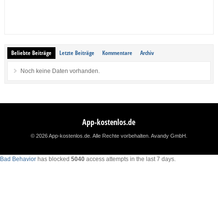
Beliebte Beiträge
Letzte Beiträge
Kommentare
Archiv
Noch keine Daten vorhanden.
App-kostenlos.de
© 2026 App-kostenlos.de. Alle Rechte vorbehalten.
Avandy GmbH
.
Bad Behavior
has blocked
5040
access attempts in the last 7 days.