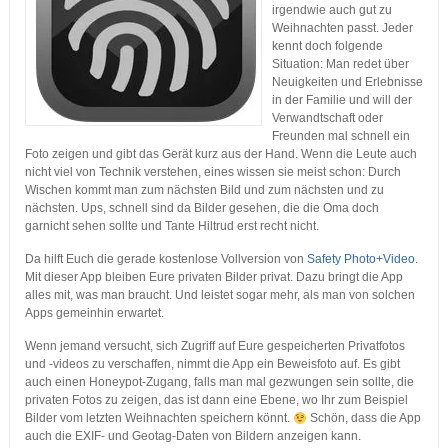
irgendwie auch gut zu
Weihnachten passt. Jeder
kennt doch folgende
Situation: Man redet über
Neuigkeiten und Erlebnisse
in der Familie und will der
Verwandtschaft oder
Freunden mal schnell ein
Foto zeigen und gibt das Gerät kurz aus der Hand. Wenn die Leute auch
nicht viel von Technik verstehen, eines wissen sie meist schon: Durch
Wischen kommt man zum nächsten Bild und zum nächsten und zu
nächsten. Ups, schnell sind da Bilder gesehen, die die Oma doch
garnicht sehen sollte und Tante Hiltrud erst recht nicht.
Da hilft Euch die gerade kostenlose Vollversion von
Safety Photo+Video
.
Mit dieser App bleiben Eure privaten Bilder privat. Dazu bringt die App
alles mit, was man braucht. Und leistet sogar mehr, als man von solchen
Apps gemeinhin erwartet.
Wenn jemand versucht, sich Zugriff auf Eure gespeicherten Privatfotos
und -videos zu verschaffen, nimmt die App ein Beweisfoto auf. Es gibt
auch einen Honeypot-Zugang, falls man mal gezwungen sein sollte, die
privaten Fotos zu zeigen, das ist dann eine Ebene, wo Ihr zum Beispiel
Bilder vom letzten Weihnachten speichern könnt.
Schön, dass die App
auch die EXIF- und Geotag-Daten von Bildern anzeigen kann.