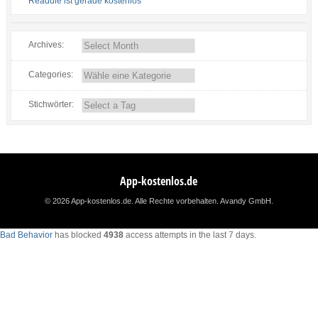
Readdle ist gerade kostenlos
Archives:
Categories:
Stichwörter:
App-kostenlos.de
© 2026 App-kostenlos.de. Alle Rechte vorbehalten.
Avandy GmbH
.
Bad Behavior
has blocked
4938
access attempts in the last 7 days.