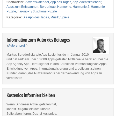
Stichwörter:
Adventskalender
,
App des Tages
,
App-Adentskalender
,
Apps zum Entspannen
,
Borderleap
,
Harmonie
,
Harmonie 2
,
Harmonie
Puzzle
,
har•mo•ny 3
,
schöne Puzzle
Kategorie
:
Die App des Tages
,
Musik
,
Spiele
Information zum Autor des Beitrages
(
Autorenprofil
)
Markus Burgdorf startete App-kostenlos.de im Januar 2010
und hat seitdem über 10.000 Apps getestet. Mittlerweile berät er über die
App Agency App-Herausgeber in den Bereichen Vermarktung von Apps,
Entwicklung von Apps, Internationalisierung und arbeitet mit seinen
Kunden daran, das Nutzererlebnis bei der Verwendung von Apps zu
verbessern.
Kostenlos informiert bleiben
Wenn Dir dieser Artikel gefallen hat,
kannst Du ganz einfach unsere
Seite abonnieren. Das ist kostenlos.