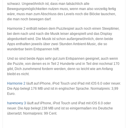
schwarz. Ungewöhnlich ist, dass man tatsächlich alle
Bewegungsmöglichkeiten nutzen muss, wenn man also vorzeitig fertig
wäre, muss man zum Abschluss des Levels noch die Blöcke tauschen,
die man noch bewegen darf.
Harmonie 2 enthält neben dem Puzzlespiel auch noch einen Sleeptimer,
bei dem nach und nach die Musik leiser abgespielt und das Display
abgedunkelt wird. Die Musik ist schon außergewöhnlich, denn beide
Apps enthalten jeweils über zwei Stunden Ambient-Music, die so
wunderbar beim Entspannen hilft.
Und so sind beide Apps sehr gut zum Entspannen geeignet, auch wenn
die Puzzle, von denen es in Teil 2 Hunderte und in Teil drei nochmal 170
gibt, Dich zunehmend fordern werden, denn so leicht wie am Anfang
bleibt es nicht.
Harmonie 2
läuft auf iPhone, iPod Touch und iPad mit iOS 6.0 oder neuer.
Die App belegt 176 MB und ist in englischer Sprache. Normalpreis: 3,99
Euro.
har•mo•ny 3
läuft auf iPhone, iPod Touch und iPad mit iOS 6.0 oder
neuer. Die App belegt 238 MB und ist so einigermaßen ins Deutsche
übersetzt. Normalpreis: 99 Cent.
…