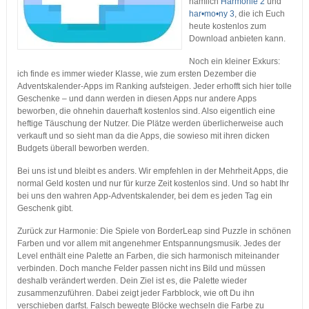
nämlich
Harmonie 2
und
har•mo•ny 3
, die ich Euch
heute kostenlos zum
Download anbieten kann.
Noch ein kleiner Exkurs:
ich finde es immer wieder Klasse, wie zum ersten Dezember die
Adventskalender-Apps im Ranking aufsteigen. Jeder erhofft sich hier tolle
Geschenke – und dann werden in diesen Apps nur andere Apps
beworben, die ohnehin dauerhaft kostenlos sind. Also eigentlich eine
heftige Täuschung der Nutzer. Die Plätze werden überlicherweise auch
verkauft und so sieht man da die Apps, die sowieso mit ihren dicken
Budgets überall beworben werden.
Bei uns ist und bleibt es anders. Wir empfehlen in der Mehrheit Apps, die
normal Geld kosten und nur für kurze Zeit kostenlos sind. Und so habt Ihr
bei uns den wahren App-Adventskalender, bei dem es jeden Tag ein
Geschenk gibt.
Zurück zur Harmonie: Die Spiele von BorderLeap sind Puzzle in schönen
Farben und vor allem mit angenehmer Entspannungsmusik. Jedes der
Level enthält eine Palette an Farben, die sich harmonisch miteinander
verbinden. Doch manche Felder passen nicht ins Bild und müssen
deshalb verändert werden. Dein Ziel ist es, die Palette wieder
zusammenzuführen. Dabei zeigt jeder Farbblock, wie oft Du ihn
verschieben darfst. Falsch bewegte Blöcke wechseln die Farbe zu