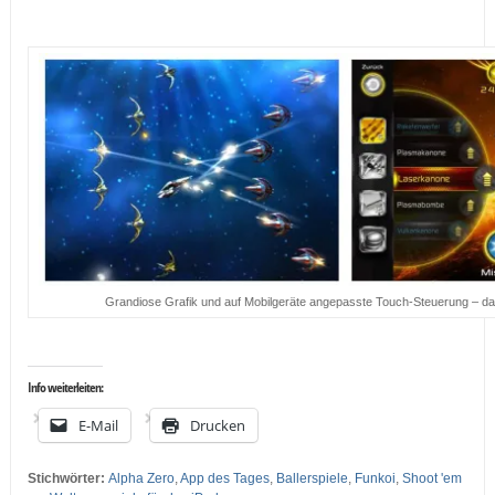
…
Grandiose Grafik und auf Mobilgeräte angepasste Touch-Steuerung – das
…
Info weiterleiten:
E-Mail
Drucken
Stichwörter:
Alpha Zero
,
App des Tages
,
Ballerspiele
,
Funkoi
,
Shoot 'em