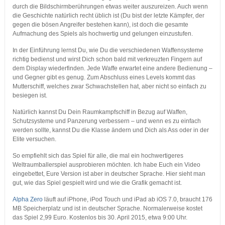
durch die Bildschirmberührungen etwas weiter auszureizen. Auch wenn
die Geschichte natürlich recht üblich ist (Du bist der letzte Kämpfer, der
gegen die bösen Angreifer bestehen kann), ist doch die gesamte
Aufmachung des Spiels als hochwertig und gelungen einzustufen.
In der Einführung lernst Du, wie Du die verschiedenen Waffensysteme
richtig bedienst und wirst Dich schon bald mit verkreuzten Fingern auf
dem Display wiederfinden. Jede Waffe erwartet eine andere Bedienung –
und Gegner gibt es genug. Zum Abschluss eines Levels kommt das
Mutterschiff, welches zwar Schwachstellen hat, aber nicht so einfach zu
besiegen ist.
Natürlich kannst Du Dein Raumkampfschiff in Bezug auf Waffen,
Schutzsysteme und Panzerung verbessern – und wenn es zu einfach
werden sollte, kannst Du die Klasse ändern und Dich als Ass oder in der
Elite versuchen.
So empfiehlt sich das Spiel für alle, die mal ein hochwertigeres
Weltraumballerspiel ausprobieren möchten. Ich habe Euch ein Video
eingebettet, Eure Version ist aber in deutscher Sprache. Hier sieht man
gut, wie das Spiel gespielt wird und wie die Grafik gemacht ist.
Alpha Zero
läuft auf iPhone, iPod Touch und iPad ab iOS 7.0, braucht 176
MB Speicherplatz und ist in deutscher Sprache. Normalerweise kostet
das Spiel 2,99 Euro. Kostenlos bis 30. April 2015, etwa 9:00 Uhr.