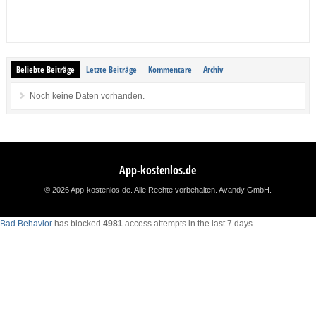
Beliebte Beiträge
Letzte Beiträge
Kommentare
Archiv
Noch keine Daten vorhanden.
App-kostenlos.de
© 2026 App-kostenlos.de. Alle Rechte vorbehalten.
Avandy GmbH
.
Bad Behavior
has blocked
4981
access attempts in the last 7 days.