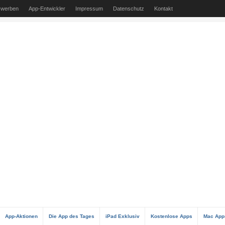
 werben
App-Entwickler
Impressum
Datenschutz
Kontakt
App-Aktionen
Die App des Tages
iPad Exklusiv
Kostenlose Apps
Mac App