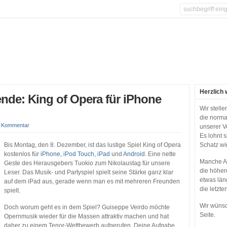
Herzlich 
de: King of Opera für iPhone
Wir stell
die norma
n Kommentar
unserer V
Es lohnt 
Bis Montag, den 8. Dezember, ist das lustige Spiel King of Opera
Schatz wi
kostenlos für
iPhone, iPod Touch, iPad
und
Android
. Eine nette
Manche Ap
Geste des Herausgebers Tuokio zum Nikolaustag für unsere
die höher
Leser. Das Musik- und Partyspiel spielt seine Stärke ganz klar
etwas län
auf dem iPad aus, gerade wenn man es mit mehreren Freunden
die letzte
spielt.
Wir wünsc
Doch worum geht es in dem Spiel? Guiseppe Veirdo möchte
Seite.
Opernmusik wieder für die Massen attraktiv machen und hat
daher zu einem Tenor-Wettbewerb aufgerufen. Deine Aufgabe