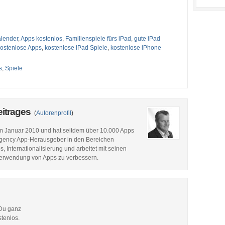
lender
,
Apps kostenlos
,
Familienspiele fürs iPad
,
gute iPad
ostenlose Apps
,
kostenlose iPad Spiele
,
kostenlose iPhone
s
,
Spiele
eitrages
(
Autorenprofil
)
im Januar 2010 und hat seitdem über 10.000 Apps
p Agency App-Herausgeber in den Bereichen
 Internationalisierung und arbeitet mit seinen
Verwendung von Apps zu verbessern.
 Du ganz
stenlos.