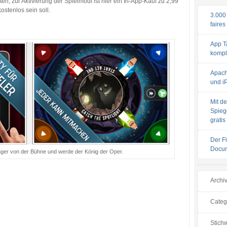
n, zur Aktivierung der Spielmodi ist hier ein In-App-Kauf zu 2,99
stenlos sein soll.
3.000
faires
App T
komple
Apach
und iP
Mit de
Spiege
gratis
Der F
Docum
ger von der Bühne und werde der König der Oper.
Archi
Categ
Stichw