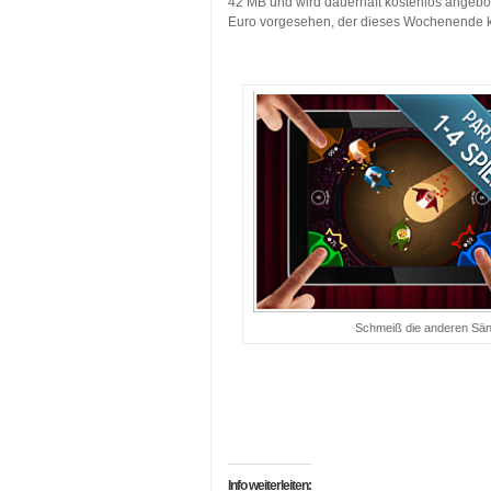
42 MB und wird dauerhaft kostenlos angebote
Euro vorgesehen, der dieses Wochenende ko
…
Schmeiß die anderen Sän
…
…
Info weiterleiten: