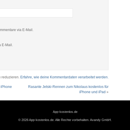
mmentare via E-Mail.
 E-Mail.
 reduzieren.
Erfahre, wie deine Kommentardaten verarbeitet werden.
r iPhone
Rasante Jetski-Rennen zum Nikolaus kostenlos für
iPhone und iPad
»
App-kostenlos.de
© 2026 App-kostenlos.de. Alle Rechte vorbehalten.
Avandy GmbH
.