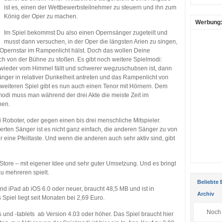
ist es, einen der Wettbewerbsteilnehmer zu steuern und ihn zum
König der Oper zu machen.
Werbung
Im Spiel bekommst Du also einen Opernsänger zugeteilt und
musst dann versuchen, in der Oper die längsten Arien zu singen,
Opernstar im Rampenlicht hälst. Doch das wollen Deine
h von der Bühne zu stoßen. Es gibt noch weitere Spielmodi:
l wieder vom Himmel fällt und schwerer wegzuschubsen ist, dann
ger in relativer Dunkelheit antreten und das Rampenlicht von
m weiteren Spiel gibt es nun auch einen Tenor mit Hörnern. Dem
modi muss man während der drei Akte die meiste Zeit im
nen.
i Roboter, oder gegen einen bis drei menschliche Mitspieler.
erten Sänger ist es nicht ganz einfach, die anderen Sänger zu von
eine Pfeiltaste. Und wenn die anderen auch sehr aktiv sind, gibt
p Store – mit eigener Idee und sehr guter Umsetzung. Und es bringt
u mehreren spielt.
Beliebte 
nd iPad ab iOS 6.0 oder neuer, braucht 48,5 MB und ist in
Archiv
Spiel liegt seit Monaten bei 2,69 Euro.
Noch 
 und -tablets ab Version 4.03 oder höher. Das Spiel braucht hier