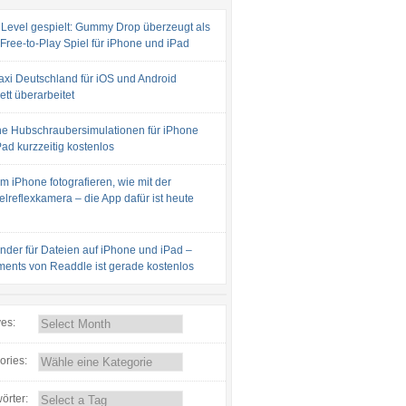
 Level gespielt: Gummy Drop überzeugt als
 Free-to-Play Spiel für iPhone und iPad
axi Deutschland für iOS und Android
tt überarbeitet
e Hubschraubersimulationen für iPhone
ad kurzzeitig kostenlos
m iPhone fotografieren, wie mit der
lreflexkamera – die App dafür ist heute
inder für Dateien auf iPhone und iPad –
ents von Readdle ist gerade kostenlos
ves:
ories:
örter: