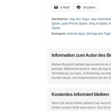
E-Mail
Drucken
Stichwörter:
App des Tages
,
App-Adventska
Spiele
,
gute iPhone Spiele
,
King of Opera
,
K
Spiele
Kategorie
:
Android-Apps
,
Die App des Tage
Information zum Autor des B
Markus Burgdorf startete App-kostenlos.de 
getestet. Mittlerweile berät er über die Ap
Vermarktung von Apps, Entwicklung von Apps,
Kunden daran, das Nutzererlebnis bei der 
Kostenlos informiert bleiben
Wenn Dir dieser Artikel gefallen hat, kannst
einfach unsere Seite abonnieren. Das ist ko