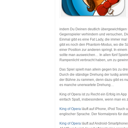
indem Du Deinen deutlich übergewichtigen 
Gegenspieler verhindern und versuchen, Dic
Einmal gibt es eine Fat Lady, die immer ma
gibt es noch den Phantom-Modus, wo die Sän
einer Position zur anderen springt. In eine
sollte man ausweichen… In allen fünf Spiel
Rampenlicht verbracht haben, um zu gewin
Das Spiel spielt man allein gegen bis zu dre
Durch die ständige Drehung der lustig animi
der Bühne zu rammen, denn dazu gibt es nur 
es manche unerwartete Drehung…
King of Opera ist zu Recht ein Erfolg im Ap
einfach Spaß, insbesondere, wenn man es z
King of Opera
läuft auf iPhone, iPod Touch u
englischer Sprache. Der Normalpreis für das 
King of Opera
läuft auf Android-Smartphones