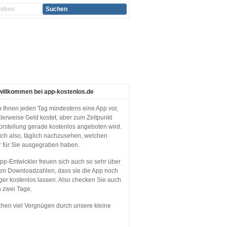
willkommen bei app-kostenlos.de
en Ihnen jeden Tag mindestens eine App vor,
lerweise Geld kostet, aber zum Zeitpunkt
orstellung gerade kostenlos angeboten wird.
sich also, täglich nachzusehen, welchen
r für Sie ausgegraben haben.
p-Entwickler freuen sich auch so sehr über
en Downloadzahlen, dass sie die App noch
ger kostenlos lassen. Also checken Sie auch
n zwei Tage.
hen viel Vergnügen durch unsere kleine