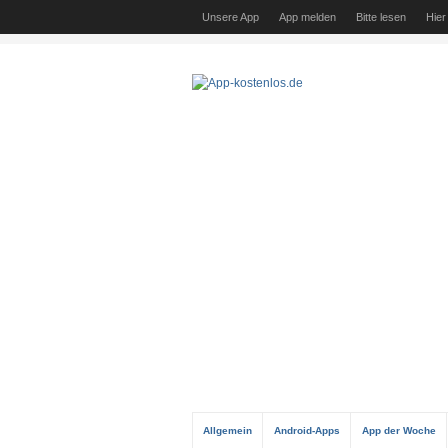
Unsere App
App melden
Bitte lesen
Hier
Allgemein
Android-Apps
App der Woche