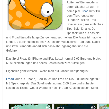
Außer auf Bienen, denn
deren Stachel tut weh. In
dem Spiel
Froad
hilfst Du
dem Tierchen, seinen
Hunger zu stillen. Das
Spiel ist ein ganz einfaches
Tipp-Spiel für alle. Du
tippst einfach auf das Ziel
und Froad lässt die lange Zunge herausschnellen. Die Frage ist nur, wie
lange Du durchhalten kannst? Durch den Wechsel von Tag uund Nacht
und zwei Standorte ändert sich das Nahrungsangebot und die
Gefahren…
Das Spiel Froad für iPhone und iPad kostet normal 2,69 Euro und bietet
60 Auszeichnungen und sechs Bestenlisten zum Aufsteigen.
Eigentlich ganz einfach – wenn man nur konzentriert genug ist…
Froad
läuft auf iPhone, iPod Touch und iPad ab iOS 3.0 und belegt 28,3
MB Speicherplatz. Das Spiel kostet normal 2,69 Euro und ist heute
kostenlos. Es gibt weder Werbung noch In-App-Käufe in diesem Spiel.
…