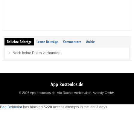
Beliebte Beiträge
Letzte Beiträge
Kommentare
Archiv
Noch keine Daten vorhanden.
App-kostenlos.de
© 2026 App-kostenlos.de. Alle Rechte vorbehalten.
Avandy GmbH
.
Bad Behavior
has blocked
5220
access attempts in the last 7 days.