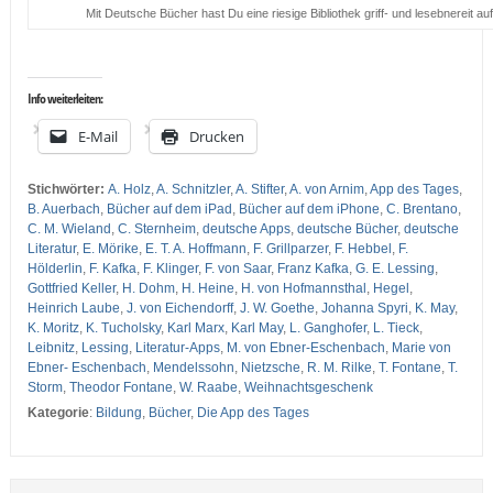
Mit Deutsche Bücher hast Du eine riesige Bibliothek griff- und lesebnereit au
…
Info weiterleiten:
E-Mail
Drucken
Stichwörter:
A. Holz
,
A. Schnitzler
,
A. Stifter
,
A. von Arnim
,
App des Tages
,
B. Auerbach
,
Bücher auf dem iPad
,
Bücher auf dem iPhone
,
C. Brentano
,
C. M. Wieland
,
C. Sternheim
,
deutsche Apps
,
deutsche Bücher
,
deutsche
Literatur
,
E. Mörike
,
E. T. A. Hoffmann
,
F. Grillparzer
,
F. Hebbel
,
F.
Hölderlin
,
F. Kafka
,
F. Klinger
,
F. von Saar
,
Franz Kafka
,
G. E. Lessing
,
Gottfried Keller
,
H. Dohm
,
H. Heine
,
H. von Hofmannsthal
,
Hegel
,
Heinrich Laube
,
J. von Eichendorff
,
J. W. Goethe
,
Johanna Spyri
,
K. May
,
K. Moritz
,
K. Tucholsky
,
Karl Marx
,
Karl May
,
L. Ganghofer
,
L. Tieck
,
Leibnitz
,
Lessing
,
Literatur-Apps
,
M. von Ebner-Eschenbach
,
Marie von
Ebner- Eschenbach
,
Mendelssohn
,
Nietzsche
,
R. M. Rilke
,
T. Fontane
,
T.
Storm
,
Theodor Fontane
,
W. Raabe
,
Weihnachtsgeschenk
Kategorie
:
Bildung
,
Bücher
,
Die App des Tages