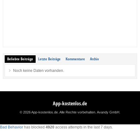
Beliebte Beiträge
Letzte Beiträge
Kommentare
Archiv
Noch keine Daten vorhanden.
App-kostenlos.de
© 2026 App-kostenlos.de. Alle Rechte vorbehalten.
Avandy GmbH
.
Bad Behavior
has blocked
4920
access attempts in the last 7 days.