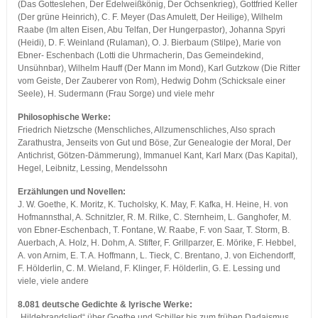
(Das Gotteslehen, Der Edelweißkönig, Der Ochsenkrieg), Gottfried Keller
(Der grüne Heinrich), C. F. Meyer (Das Amulett, Der Heilige), Wilhelm
Raabe (Im alten Eisen, Abu Telfan, Der Hungerpastor), Johanna Spyri
(Heidi), D. F. Weinland (Rulaman), O. J. Bierbaum (Stilpe), Marie von
Ebner- Eschenbach (Lotti die Uhrmacherin, Das Gemeindekind,
Unsühnbar), Wilhelm Hauff (Der Mann im Mond), Karl Gutzkow (Die Ritter
vom Geiste, Der Zauberer von Rom), Hedwig Dohm (Schicksale einer
Seele), H. Sudermann (Frau Sorge) und viele mehr
Philosophische Werke:
Friedrich Nietzsche (Menschliches, Allzumenschliches, Also sprach
Zarathustra, Jenseits von Gut und Böse, Zur Genealogie der Moral, Der
Antichrist, Götzen-Dämmerung), Immanuel Kant, Karl Marx (Das Kapital),
Hegel, Leibnitz, Lessing, Mendelssohn
Erzählungen und Novellen:
J. W. Goethe, K. Moritz, K. Tucholsky, K. May, F. Kafka, H. Heine, H. von
Hofmannsthal, A. Schnitzler, R. M. Rilke, C. Sternheim, L. Ganghofer, M.
von Ebner-Eschenbach, T. Fontane, W. Raabe, F. von Saar, T. Storm, B.
Auerbach, A. Holz, H. Dohm, A. Stifter, F. Grillparzer, E. Mörike, F. Hebbel,
A. von Arnim, E. T. A. Hoffmann, L. Tieck, C. Brentano, J. von Eichendorff,
F. Hölderlin, C. M. Wieland, F. Klinger, F. Hölderlin, G. E. Lessing und
viele, viele andere
8.081 deutsche Gedichte & lyrische Werke:
„Hildebrandslied“ über Goethe und Schiller bis zum frühen Dadaismus