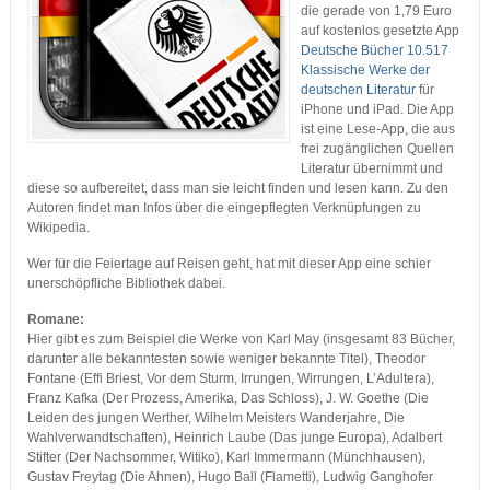
die gerade von 1,79 Euro
auf kostenlos gesetzte App
Deutsche Bücher 10.517
Klassische Werke der
deutschen Literatur
für
iPhone und iPad. Die App
ist eine Lese-App, die aus
frei zugänglichen Quellen
Literatur übernimmt und
diese so aufbereitet, dass man sie leicht finden und lesen kann. Zu den
Autoren findet man Infos über die eingepflegten Verknüpfungen zu
Wikipedia.
Wer für die Feiertage auf Reisen geht, hat mit dieser App eine schier
unerschöpfliche Bibliothek dabei.
Romane:
Hier gibt es zum Beispiel die Werke von Karl May (insgesamt 83 Bücher,
darunter alle bekanntesten sowie weniger bekannte Titel), Theodor
Fontane (Effi Briest, Vor dem Sturm, Irrungen, Wirrungen, L’Adultera),
Franz Kafka (Der Prozess, Amerika, Das Schloss), J. W. Goethe (Die
Leiden des jungen Werther, Wilhelm Meisters Wanderjahre, Die
Wahlverwandtschaften), Heinrich Laube (Das junge Europa), Adalbert
Stifter (Der Nachsommer, Witiko), Karl Immermann (Münchhausen),
Gustav Freytag (Die Ahnen), Hugo Ball (Flametti), Ludwig Ganghofer