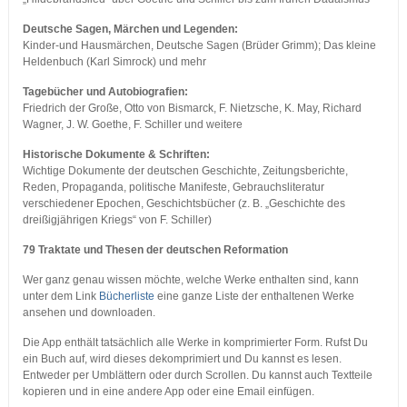
Deutsche Sagen, Märchen und Legenden:
Kinder-und Hausmärchen, Deutsche Sagen (Brüder Grimm); Das kleine
Heldenbuch (Karl Simrock) und mehr
Tagebücher und Autobiografien:
Friedrich der Große, Otto von Bismarck, F. Nietzsche, K. May, Richard
Wagner, J. W. Goethe, F. Schiller und weitere
Historische Dokumente & Schriften:
Wichtige Dokumente der deutschen Geschichte, Zeitungsberichte,
Reden, Propaganda, politische Manifeste, Gebrauchsliteratur
verschiedener Epochen, Geschichtsbücher (z. B. „Geschichte des
dreißigjährigen Kriegs“ von F. Schiller)
79 Traktate und Thesen der deutschen Reformation
Wer ganz genau wissen möchte, welche Werke enthalten sind, kann
unter dem Link
Bücherliste
eine ganze Liste der enthaltenen Werke
ansehen und downloaden.
Die App enthält tatsächlich alle Werke in komprimierter Form. Rufst Du
ein Buch auf, wird dieses dekomprimiert und Du kannst es lesen.
Entweder per Umblättern oder durch Scrollen. Du kannst auch Textteile
kopieren und in eine andere App oder eine Email einfügen.