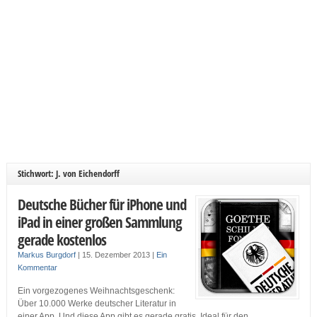
Stichwort: J. von Eichendorff
Deutsche Bücher für iPhone und
iPad in einer großen Sammlung
gerade kostenlos
Markus Burgdorf
|
15. Dezember 2013
|
Ein
Kommentar
Ein vorgezogenes Weihnachtsgeschenk:
Über 10.000 Werke deutscher Literatur in
einer App. Und diese App gibt es gerade gratis. Ideal für den