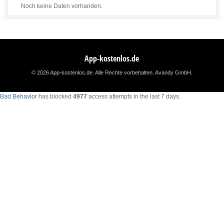
Noch keine Daten vorhanden.
App-kostenlos.de
© 2026 App-kostenlos.de. Alle Rechte vorbehalten.
Avandy GmbH
.
Bad Behavior
has blocked
4977
access attempts in the last 7 days.