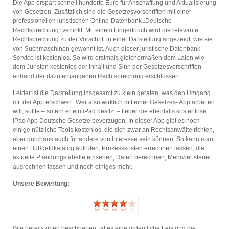
Die App erspart schnell hunderte Euro für Anschaffung und Aktualisierung
von Gesetzen. Zusätzlich sind die Gesetzesvorschriften mit einer
professionellen juristischen Online-Datenbank „Deutsche
Rechtsprechung“ verlinkt. Mit einem Fingertouch wird die relevante
Rechtsprechung zu der Vorschrift in einer Darstellung angezeigt, wie sie
von Suchmaschinen gewohnt ist. Auch dieser juristische Datenbank-
Service ist kostenlos. So wird erstmals gleichermaßen dem Laien wie
dem Juristen kostenlos der Inhalt und Sinn der Gesetzesvorschriften
anhand der dazu ergangenen Rechtsprechung erschlossen.
Leider ist die Darstellung insgesamt zu klein geraten, was den Umgang
mit der App erschwert. Wer also wirklich mit einer Gesetzes- App arbeiten
will, sollte – sofern er ein iPad besitzt – lieber die ebenfalls kostenlose
iPad App Deutsche Gesetze bevorzugen. In dieser App gibt es noch
einige nützliche Tools kostenlos, die sich zwar an Rechtsanwälte richten,
aber durchaus auch für andere von Interesse sein können. So kann man
einen Bußgeldkatalog aufrufen, Prozesskosten errechnen lassen, die
aktuelle Pfändungstabelle einsehen, Raten berechnen, Mehrwertsteuer
ausrechnen lassen und noch einiges mehr.
Unsere Bewertung:
Wie bereits oben beschrieben, ist es eine ordentliche Leistung die