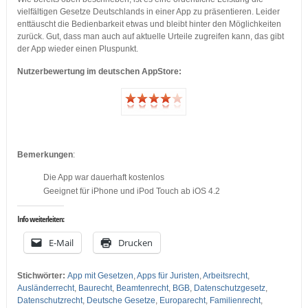
vielfältigen Gesetze Deutschlands in einer App zu präsentieren. Leider
enttäuscht die Bedienbarkeit etwas und bleibt hinter den Möglichkeiten
zurück. Gut, dass man auch auf aktuelle Urteile zugreifen kann, das gibt
der App wieder einen Pluspunkt.
Nutzerbewertung im deutschen AppStore:
Bemerkungen
:
Die App war dauerhaft kostenlos
Geeignet für iPhone und iPod Touch ab iOS 4.2
Info weiterleiten:
E-Mail
Drucken
Stichwörter:
App mit Gesetzen
,
Apps für Juristen
,
Arbeitsrecht
,
Ausländerrecht
,
Baurecht
,
Beamtenrecht
,
BGB
,
Datenschutzgesetz
,
Datenschutzrecht
,
Deutsche Gesetze
,
Europarecht
,
Familienrecht
,