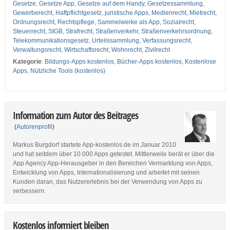
Gesetze
,
Gesetze App
,
Gesetze auf dem Handy
,
Gesetzessammlung
,
Gewerberecht
,
Haftpflichtgesetz
,
juristische Apps
,
Medienrecht
,
Mietrecht
,
Ordnungsrecht
,
Rechtspflege
,
Sammelwerke als App
,
Sozialrecht
,
Steuerrecht
,
StGB
,
Strafrecht
,
Straßenverkehr
,
Straßenverkehrsordnung
,
Telekommunikationsgesetz
,
Urteilssammlung
,
Verfassungsrecht
,
Verwaltungsrecht
,
Wirtschaftsrecht
,
Wohnrecht
,
Zivilrecht
Kategorie
:
Bildungs-Apps kostenlos
,
Bücher-Apps kostenlos
,
Kostenlose
Apps
,
Nützliche Tools (kostenlos)
Information zum Autor des Beitrages
(
Autorenprofil
)
Markus Burgdorf startete App-kostenlos.de im Januar 2010
und hat seitdem über 10.000 Apps getestet. Mittlerweile berät er über die
App Agency App-Herausgeber in den Bereichen Vermarktung von Apps,
Entwicklung von Apps, Internationalisierung und arbeitet mit seinen
Kunden daran, das Nutzererlebnis bei der Verwendung von Apps zu
verbessern.
Kostenlos informiert bleiben