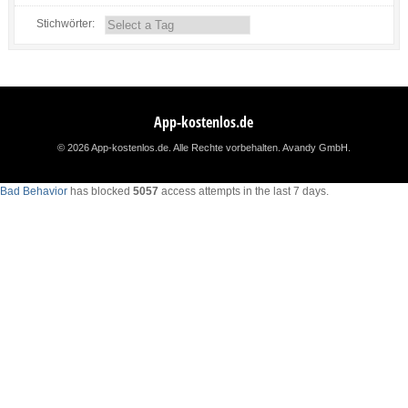
Stichwörter:
App-kostenlos.de
© 2026 App-kostenlos.de. Alle Rechte vorbehalten.
Avandy GmbH
.
Bad Behavior
has blocked
5057
access attempts in the last 7 days.