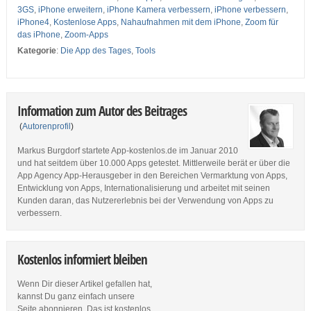
3GS
,
iPhone erweitern
,
iPhone Kamera verbessern
,
iPhone verbessern
,
iPhone4
,
Kostenlose Apps
,
Nahaufnahmen mit dem iPhone
,
Zoom für
das iPhone
,
Zoom-Apps
Kategorie
:
Die App des Tages
,
Tools
Information zum Autor des Beitrages
(
Autorenprofil
)
Markus Burgdorf startete App-kostenlos.de im Januar 2010
und hat seitdem über 10.000 Apps getestet. Mittlerweile berät er über die
App Agency App-Herausgeber in den Bereichen Vermarktung von Apps,
Entwicklung von Apps, Internationalisierung und arbeitet mit seinen
Kunden daran, das Nutzererlebnis bei der Verwendung von Apps zu
verbessern.
Kostenlos informiert bleiben
Wenn Dir dieser Artikel gefallen hat,
kannst Du ganz einfach unsere
Seite abonnieren. Das ist kostenlos.