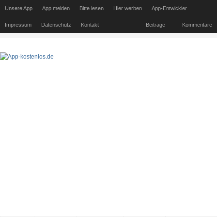
Unsere App
App melden
Bitte lesen
Hier werben
App-Entwickler
Impressum
Datenschutz
Kontakt
Beiträge
Kommentare