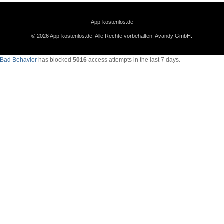
App-kostenlos.de
© 2026 App-kostenlos.de. Alle Rechte vorbehalten.
Avandy GmbH
.
Bad Behavior
has blocked
5016
access attempts in the last 7 days.