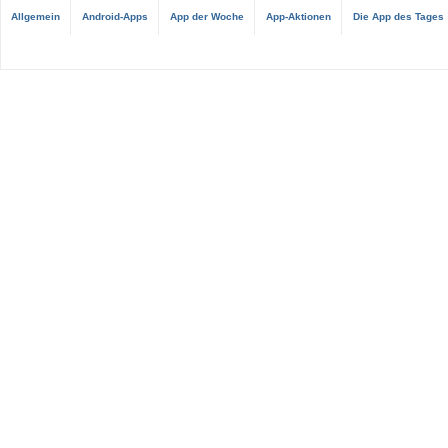
Allgemein
Android-Apps
App der Woche
App-Aktionen
Die App des Tages