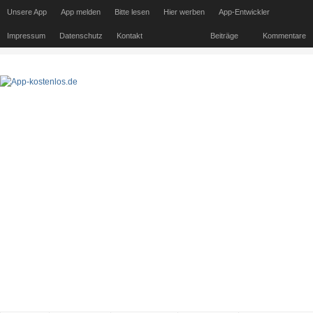
Unsere App
App melden
Bitte lesen
Hier werben
App-Entwickler
Impressum
Datenschutz
Kontakt
Beiträge
Kommentare