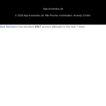
App-kostenlos.de
© 2026 App-kostenlos.de. Alle Rechte vorbehalten.
Avandy GmbH
.
Bad Behavior
has blocked
4967
access attempts in the last 7 days.