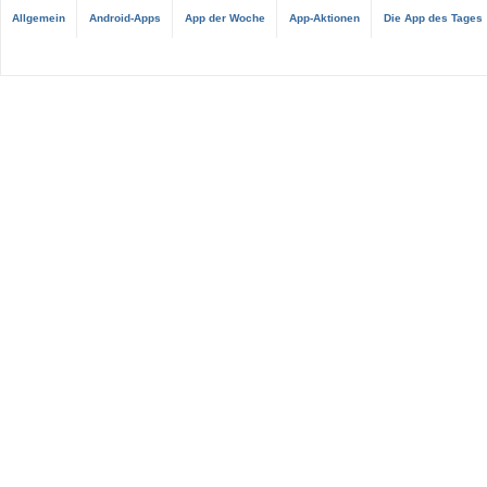
Allgemein
Android-Apps
App der Woche
App-Aktionen
Die App des Tages