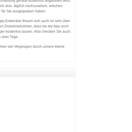
orstellung gerade kostenlos angeboten wird.
sich also, täglich nachzusehen, welchen
r für Sie ausgegraben haben.
p-Entwickler freuen sich auch so sehr über
en Downloadzahlen, dass sie die App noch
ger kostenlos lassen. Also checken Sie auch
n zwei Tage.
hen viel Vergnügen durch unsere kleine