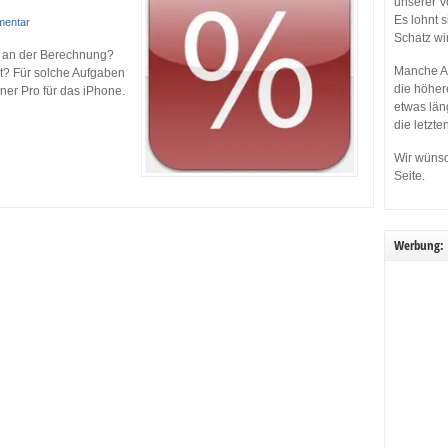
unserer V
Es lohnt 
mentar
Schatz wi
u an der Berechnung?
Manche Ap
t? Für solche Aufgaben
die höher
ner Pro für das iPhone.
etwas län
die letzte
Wir wünsc
Seite.
Werbung: