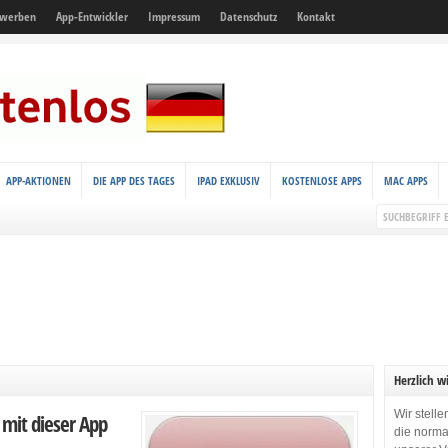
 werben
App-Entwickler
Impressum
Datenschutz
Kontakt
APP-AKTIONEN
DIE APP DES TAGES
IPAD EXKLUSIV
KOSTENLOSE APPS
MAC APPS
Herzlich w
Wir stell
mit dieser App
die norma