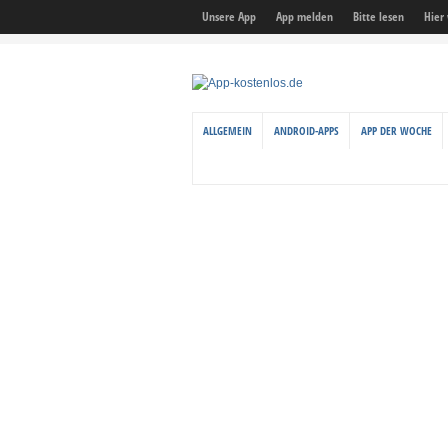
Unsere App
App melden
Bitte lesen
Hier
ALLGEMEIN
ANDROID-APPS
APP DER WOCHE