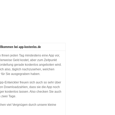
illkommen bei app-kostenlos.de
en Ihnen jeden Tag mindestens eine App vor,
lerweise Geld kostet, aber zum Zeitpunkt
orstellung gerade kostenlos angeboten wird.
sich also, täglich nachzusehen, welchen
r für Sie ausgegraben haben.
p-Entwickler freuen sich auch so sehr über
en Downloadzahlen, dass sie die App noch
ger kostenlos lassen. Also checken Sie auch
n zwei Tage.
hen viel Vergnügen durch unsere kleine