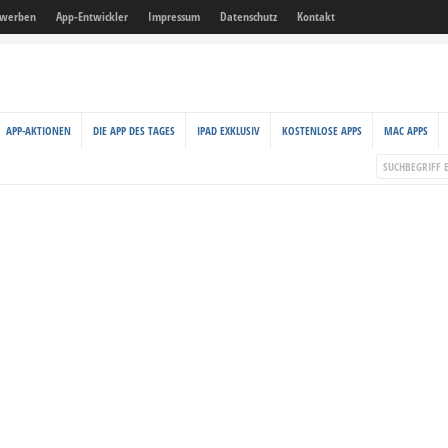
 werben
App-Entwickler
Impressum
Datenschutz
Kontakt
APP-AKTIONEN
DIE APP DES TAGES
IPAD EXKLUSIV
KOSTENLOSE APPS
MAC APPS