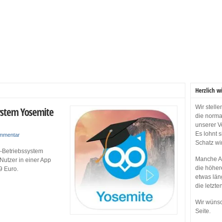
Herzlich w
Wir stell
ystem Yosemite
die norma
unserer V
Es lohnt 
ommentar
Schatz wi
c-Betriebssystem
Manche Ap
 Nutzer in einer App
die höher
9 Euro.
etwas län
die letzte
Wir wünsc
Seite.