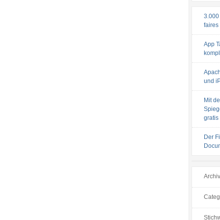
3.000
faires
App T
komple
Apach
und iP
Mit de
Spiege
gratis
Der F
Docum
Archi
Categ
Stichw