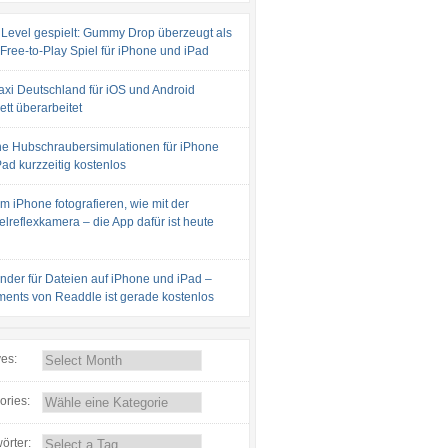
 Level gespielt: Gummy Drop überzeugt als
 Free-to-Play Spiel für iPhone und iPad
axi Deutschland für iOS und Android
tt überarbeitet
e Hubschraubersimulationen für iPhone
ad kurzzeitig kostenlos
m iPhone fotografieren, wie mit der
lreflexkamera – die App dafür ist heute
inder für Dateien auf iPhone und iPad –
ents von Readdle ist gerade kostenlos
ves:
ories:
örter: