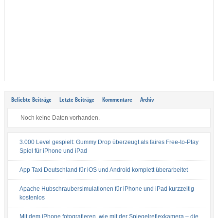
Beliebte Beiträge
Letzte Beiträge
Kommentare
Archiv
Noch keine Daten vorhanden.
3.000 Level gespielt: Gummy Drop überzeugt als faires Free-to-Play
Spiel für iPhone und iPad
App Taxi Deutschland für iOS und Android komplett überarbeitet
Apache Hubschraubersimulationen für iPhone und iPad kurzzeitig
kostenlos
Mit dem iPhone fotografieren, wie mit der Spiegelreflexkamera – die