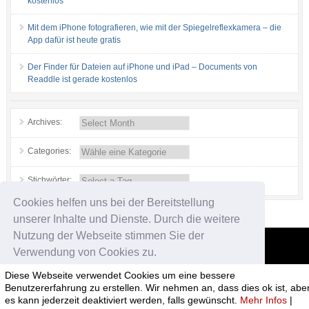
kostenlos
Mit dem iPhone fotografieren, wie mit der Spiegelreflexkamera – die
App dafür ist heute gratis
Der Finder für Dateien auf iPhone und iPad – Documents von
Readdle ist gerade kostenlos
Archives:
Categories:
Stichwörter:
Cookies helfen uns bei der Bereitstellung
unserer Inhalte und Dienste. Durch die weitere
Nutzung der Webseite stimmen Sie der
Verwendung von Cookies zu.
App-kostenlos.de
Diese Webseite verwendet Cookies um eine bessere
© 2026 App-kostenlos.de. Alle Rechte vorbehalten.
Avandy GmbH
.
Okay!
Benutzererfahrung zu erstellen. Wir nehmen an, dass dies ok ist, abe
es kann jederzeit deaktiviert werden, falls gewünscht.
Mehr Infos
|
Bad Behavior
has blocked
4921
access attempts in the last 7 days.