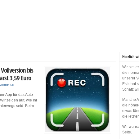
Herzlich w
Wir stell
Vollversion bis
die norma
rst 3,59 Euro
unserer V
Es lohnt 
Kommentar
Schatz wi
am-App für das Auto
Manche Ap
ir zeigen auf, wie Ihr
die höher
unterwegs seid. Beim
etwas län
die letzte
Wir wünsc
Seite.