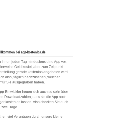
illkommen bei app-kostenlos.de
en Ihnen jeden Tag mindestens eine App vor,
lerweise Geld kostet, aber zum Zeitpunkt
orstellung gerade kostenlos angeboten wird.
sich also, täglich nachzusehen, welchen
r für Sie ausgegraben haben.
p-Entwickler freuen sich auch so sehr über
en Downloadzahlen, dass sie die App noch
ger kostenlos lassen. Also checken Sie auch
n zwei Tage.
hen viel Vergnügen durch unsere kleine