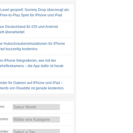
 Level gespielt: Gummy Drop überzeugt als
 Free-to-Play Spiel für iPhone und iPad
axi Deutschland für iOS und Android
tt überarbeitet
e Hubschraubersimulationen für iPhone
ad kurzzeitig kostenlos
m iPhone fotografieren, wie mit der
lreflexkamera – die App dafür ist heute
inder für Dateien auf iPhone und iPad –
ents von Readdle ist gerade kostenlos
ves:
ories:
örter: