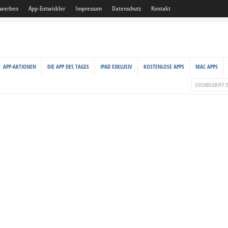
 werben
App-Entwickler
Impressum
Datenschutz
Kontakt
APP-AKTIONEN
DIE APP DES TAGES
IPAD EXKLUSIV
KOSTENLOSE APPS
MAC APPS