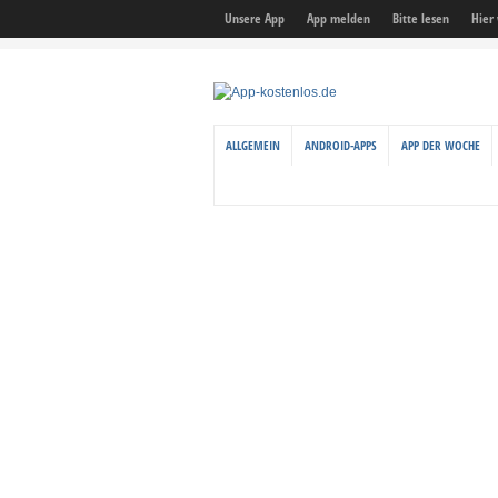
Unsere App
App melden
Bitte lesen
Hier
ALLGEMEIN
ANDROID-APPS
APP DER WOCHE