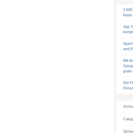
3.000
faires
App T
komple
Apach
und iP
Mit de
Spiege
gratis
Der F
Docum
Archi
Categ
Stichw