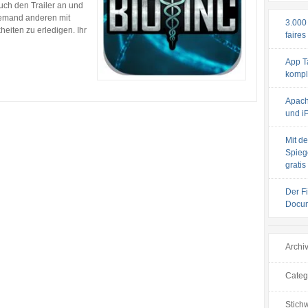
uch den Trailer an und
jemand anderen mit
3.000
heiten zu erledigen. Ihr
faires
App T
komple
Apach
und iP
Mit de
Spiege
gratis
Der F
Docum
Archi
Categ
Stichw