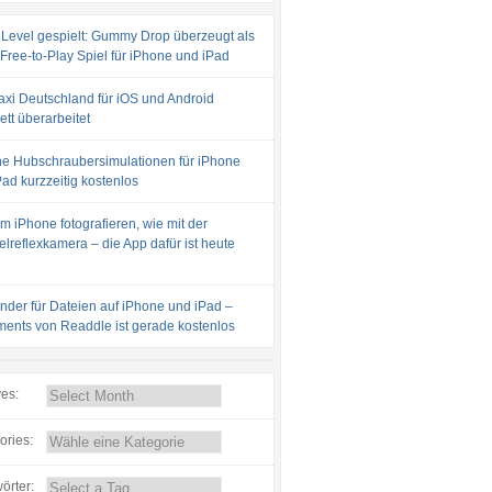
 Level gespielt: Gummy Drop überzeugt als
 Free-to-Play Spiel für iPhone und iPad
axi Deutschland für iOS und Android
tt überarbeitet
e Hubschraubersimulationen für iPhone
ad kurzzeitig kostenlos
m iPhone fotografieren, wie mit der
lreflexkamera – die App dafür ist heute
inder für Dateien auf iPhone und iPad –
ents von Readdle ist gerade kostenlos
ves:
ories:
örter: