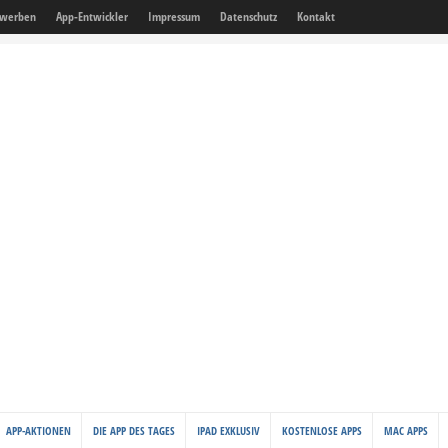
 werben
App-Entwickler
Impressum
Datenschutz
Kontakt
APP-AKTIONEN
DIE APP DES TAGES
IPAD EXKLUSIV
KOSTENLOSE APPS
MAC APPS