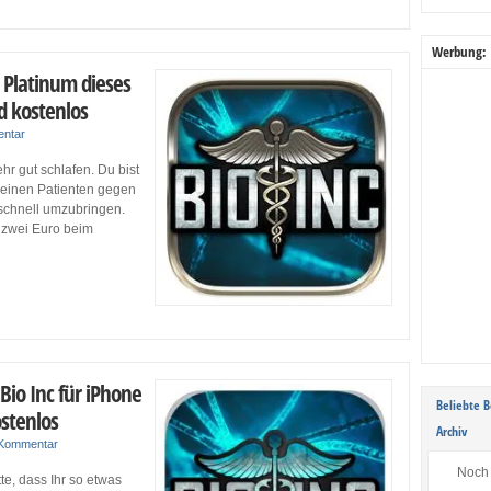
Werbung:
. Platinum dieses
 kostenlos
entar
r gut schlafen. Du bist
 Deinen Patienten gegen
schnell umzubringen.
t zwei Euro beim
Bio Inc für iPhone
Beliebte B
stenlos
Archiv
 Kommentar
Noch 
te, dass Ihr so etwas