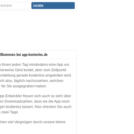
illkommen bei app-kostenlos.de
en Ihnen jeden Tag mindestens eine App vor,
lerweise Geld kostet, aber zum Zeitpunkt
orstellung gerade kostenlos angeboten wird.
sich also, täglich nachzusehen, welchen
r für Sie ausgegraben haben.
p-Entwickler freuen sich auch so sehr über
en Downloadzahlen, dass sie die App noch
ger kostenlos lassen. Also checken Sie auch
n zwei Tage.
hen viel Vergnügen durch unsere kleine