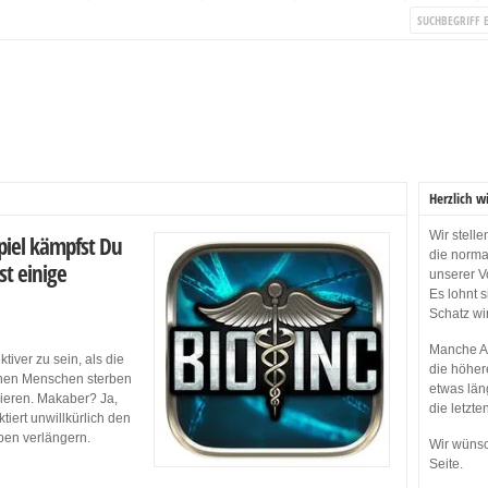
Herzlich w
Wir stell
piel kämpfst Du
die norma
st einige
unserer V
Es lohnt 
Schatz wi
Manche Ap
tiver zu sein, als die
die höher
 einen Menschen sterben
etwas län
ieren. Makaber? Ja,
die letzte
tiert unwillkürlich den
ben verlängern.
Wir wünsc
Seite.