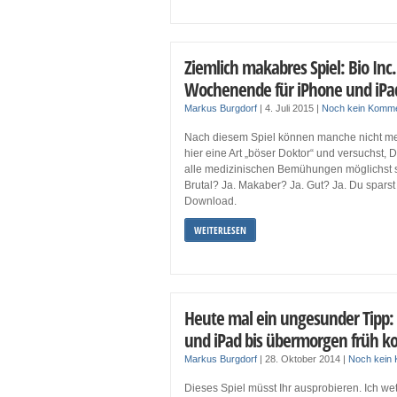
Ziemlich makabres Spiel: Bio Inc
Wochenende für iPhone und iPad
Markus Burgdorf
|
4. Juli 2015
|
Noch kein Komm
Nach diesem Spiel können manche nicht meh
hier eine Art „böser Doktor“ und versuchst,
alle medizinischen Bemühungen möglichst 
Brutal? Ja. Makaber? Ja. Gut? Ja. Du spars
Download.
WEITERLESEN
Heute mal ein ungesunder Tipp: 
und iPad bis übermorgen früh ko
Markus Burgdorf
|
28. Oktober 2014
|
Noch kein
Dieses Spiel müsst Ihr ausprobieren. Ich wet