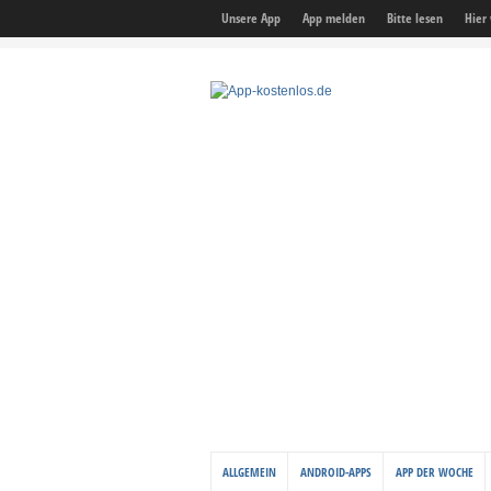
Unsere App
App melden
Bitte lesen
Hier
ALLGEMEIN
ANDROID-APPS
APP DER WOCHE