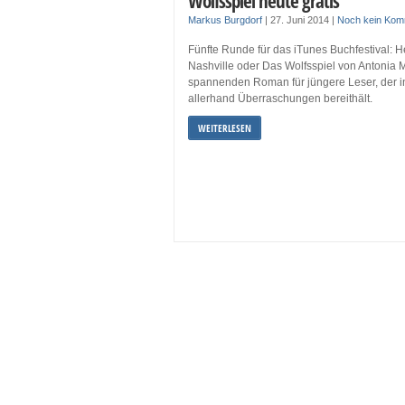
Wolfsspiel heute gratis
Markus Burgdorf
|
27. Juni 2014
|
Noch kein Kom
Fünfte Runde für das iTunes Buchfestival: He
Nashville oder Das Wolfsspiel von Antonia 
spannenden Roman für jüngere Leser, der i
allerhand Überraschungen bereithält.
WEITERLESEN