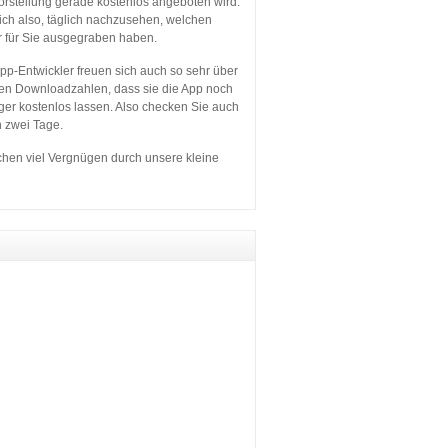
orstellung gerade kostenlos angeboten wird.
sich also, täglich nachzusehen, welchen
r für Sie ausgegraben haben.
p-Entwickler freuen sich auch so sehr über
en Downloadzahlen, dass sie die App noch
ger kostenlos lassen. Also checken Sie auch
n zwei Tage.
hen viel Vergnügen durch unsere kleine