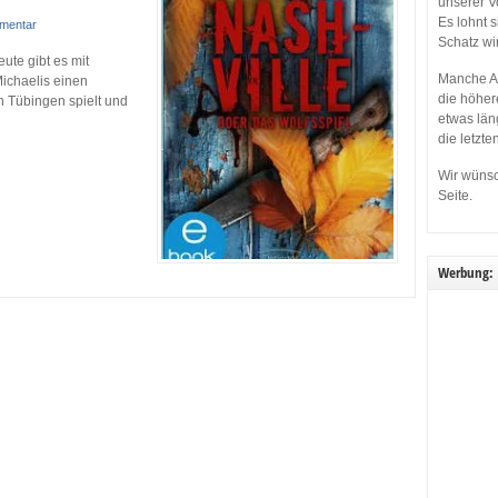
unserer V
Es lohnt 
mentar
Schatz wi
ute gibt es mit
Manche Ap
Michaelis einen
die höher
n Tübingen spielt und
etwas län
die letzte
Wir wünsc
Seite.
Werbung: