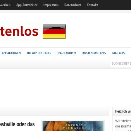
 werben
App-Entwickler
Impressum
Datenschutz
Kontakt
APP-AKTIONEN
DIE APP DES TAGES
IPAD EXKLUSIV
KOSTENLOSE APPS
MAC APPS
Herzlich w
Wir stell
shville oder das
die norma