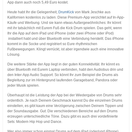
App dann auch noch 5,49 Euro kostet.
Heute habt Ihr die Gelegenheit,
DrumKick
von Mark Jeschke aus
Kalifornien kostenlos zu laden. Diese Premium-App verzichtet auf In-App-
Käufe und Werbung. Und sie kann etwas Außergewöhnliches: Ihr könnt
mit ihr tatsächlich mit Eurem Fuß die Kick Drum spielen. Das geht, wenn
Ihr die App auf dem iPad und iPhone (oder zwei iPhone oder iPod)
installiert habt und über Bluetooth eine Verbindung herstellt. Das iPhone
kommt in die Socke und registriert so Eure rhythmischen
Fußbewegungen. Klingt verrückt, ist aber irgendwie auch eine innovative
Lösung.
Die weitere Stärke der App liegt in der guten Konnektivität. Ihr könnt es
über Bluetooth mit Eurem Laptop verbinden, habt den Audiobus drin und
den Inter-App Audio Support. So könnt Ihr zum Beispiel die Drums als
Begleitung zur im Hintergrund laufenden Garageband, Pandora oder
jeder Musik spielen.
Überhaupt ist die Leistung der App bei der Wiedergabe von Drums sehr
ordentlich. Je nach Deinem Geschmack kannst Du die einzelnen Drums
einstellen, es gibt kaum eine Verzögerung zwischen Deinem Tippen und
der Soundausgabe. Gut: Die verschiedenen Bereiche auf den Drums
erzeugen unterschiedliche Töne. Dazu gibt es auch drei vordefinierte
Sets: Modern Hip Hop und Dance.
Wer also immer schon einmal Drums auf dem iPad (oder/und iPhone)