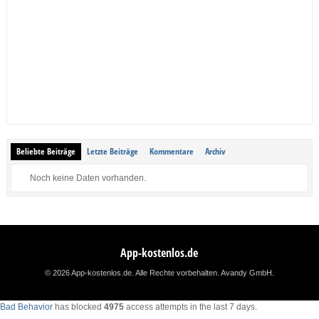
Beliebte Beiträge
Letzte Beiträge
Kommentare
Archiv
Noch keine Daten vorhanden.
App-kostenlos.de
© 2026 App-kostenlos.de. Alle Rechte vorbehalten.
Avandy GmbH
.
Bad Behavior
has blocked
4975
access attempts in the last 7 days.