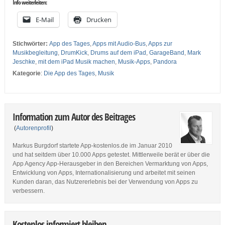
Info weiterleiten:
E-Mail
Drucken
Stichwörter:
App des Tages
,
Apps mit Audio-Bus
,
Apps zur
Musikbegleitung
,
DrumKick
,
Drums auf dem iPad
,
GarageBand
,
Mark
Jeschke
,
mit dem iPad Musik machen
,
Musik-Apps
,
Pandora
Kategorie
:
Die App des Tages
,
Musik
Information zum Autor des Beitrages
(
Autorenprofil
)
Markus Burgdorf startete App-kostenlos.de im Januar 2010
und hat seitdem über 10.000 Apps getestet. Mittlerweile berät er über die
App Agency App-Herausgeber in den Bereichen Vermarktung von Apps,
Entwicklung von Apps, Internationalisierung und arbeitet mit seinen
Kunden daran, das Nutzererlebnis bei der Verwendung von Apps zu
verbessern.
Kostenlos informiert bleiben