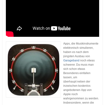
Apps, die Musikinstrumente
elektronisch simulieren,
haben es nach dem
jüngsten Ausbau von
Garageband
noch etwas
schwerer. Da muss man
sich schon etwas
Besonderes einfallen
lassen, um
überhaupt neben der
inzwischen kostenlos
angebotenen App von
Apple noch
wahrgenommen zu werden.
Insbesondere, wenn die