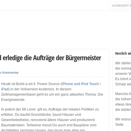
Herzlich w
rledige die Aufträge der Bürgermeister
Wir stell
die norma
in Kommentar
unserer V
Es lohnt 
Heute ist Build-a-lot 4: Power Source (
iPhone und iPod Touch
/
Schatz wi
iPad
) in der Vollversion kostenlos. In diesem
Manche Ap
Zeitmanagementspiel geht es um ein ganz aktuelles Thema: Die
die höher
Energiewende.
etwas län
In jedem der 68 Level gilt es, Aufträge der lokalen Politiker zu
die letzte
erfüllen. Du kaufst Grundstücke, baust Häuser und
Wir wünsc
Gewerbebetriebe, renovierst ältere Häuser und produzierst
Seite.
Baumaterialen. Teilweise musst Du auch erst Baupläne vom
Architekten zeichnen lassen, das muss man aber pro