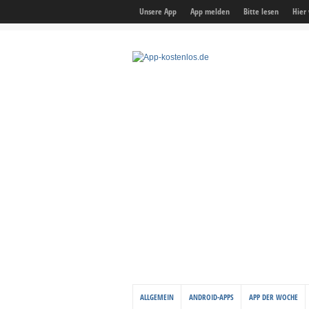
Unsere App
App melden
Bitte lesen
Hier
ALLGEMEIN
ANDROID-APPS
APP DER WOCHE