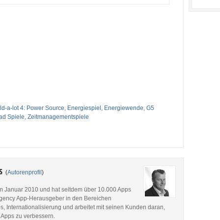
ld-a-lot 4: Power Source
,
Energiespiel
,
Energiewende
,
G5
ad Spiele
,
Zeitmanagementspiele
es
(
Autorenprofil
)
im Januar 2010 und hat seitdem über 10.000 Apps
p Agency App-Herausgeber in den Bereichen
, Internationalisierung und arbeitet mit seinen Kunden daran,
 Apps zu verbessern.