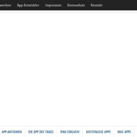
 werben
App-Entwickler
Impressum
Datenschutz
Kontakt
APP-AKTIONEN
DIE APP DES TAGES
IPAD EXKLUSIV
KOSTENLOSE APPS
MAC APPS