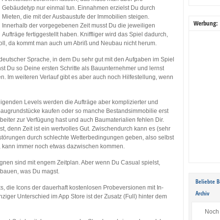
Gebäudetyp nur einmal tun. Einnahmen erzielst Du durch
Mieten, die mit der Ausbaustufe der Immobilien steigen.
Werbung:
Innerhalb der vorgegebenen Zeit musst Du die jeweiligen
Aufträge fertiggestellt haben. Kniffliger wird das Spiel dadurch,
soll, da kommt man auch um Abriß und Neubau nicht herum.
in deutscher Sprache, in dem Du sehr gut mit den Aufgaben im Spiel
hst Du so Deine ersten Schritte als Bauunternehmer und lernst
. Im weiteren Verlauf gibt es aber auch noch Hilfestellung, wenn
teigenden Levels werden die Aufträge aber komplizierter und
e Baugrundstücke kaufen oder so manche Bestandsimmobilie erst
rbeiter zur Verfügung hast und auch Baumaterialien fehlen Dir.
, denn Zeit ist ein wertvolles Gut. Zwischendurch kann es (sehr
störungen durch schlechte Wetterbedingungen geben, also selbst
, kann immer noch etwas dazwischen kommen.
gnen sind mit engem Zeitplan. Aber wenn Du Casual spielst,
d bauen, was Du magst.
Beliebte B
 die Icons der dauerhaft kostenlosen Probeversionen mit In-
Archiv
nziger Unterschied im App Store ist der Zusatz (Full) hinter dem
Noch 