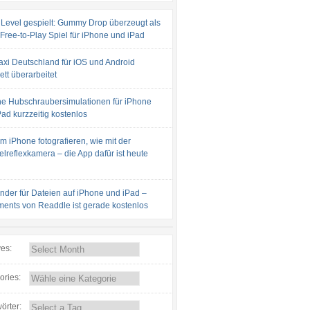
 Level gespielt: Gummy Drop überzeugt als
 Free-to-Play Spiel für iPhone und iPad
axi Deutschland für iOS und Android
tt überarbeitet
e Hubschraubersimulationen für iPhone
ad kurzzeitig kostenlos
m iPhone fotografieren, wie mit der
lreflexkamera – die App dafür ist heute
inder für Dateien auf iPhone und iPad –
ents von Readdle ist gerade kostenlos
ves:
ories:
örter: