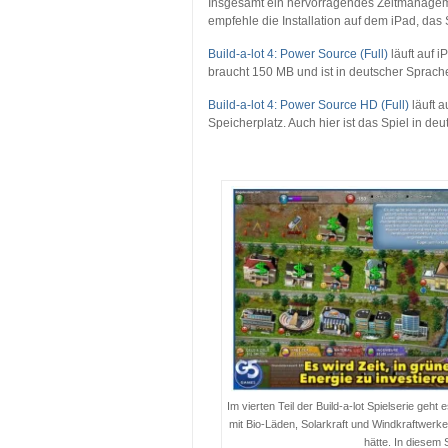
Insgesamt ein hervorragendes Zeitmanagem
empfehle die Installation auf dem iPad, das S
Build-a-lot 4: Power Source (Full)
läuft auf 
braucht 150 MB und ist in deutscher Sprache
Build-a-lot 4: Power Source HD (Full)
läuft 
Speicherplatz. Auch hier ist das Spiel in de
…
Im vierten Teil der Build-a-lot Spielserie g
mit Bio-Läden, Solarkraft und Windkraftwerk
hätte. In diesem 