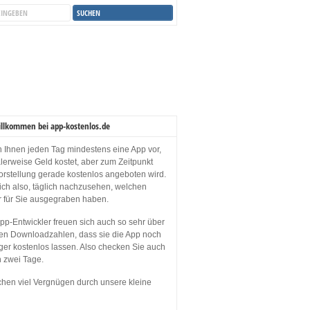
illkommen bei app-kostenlos.de
en Ihnen jeden Tag mindestens eine App vor,
lerweise Geld kostet, aber zum Zeitpunkt
orstellung gerade kostenlos angeboten wird.
sich also, täglich nachzusehen, welchen
r für Sie ausgegraben haben.
p-Entwickler freuen sich auch so sehr über
en Downloadzahlen, dass sie die App noch
ger kostenlos lassen. Also checken Sie auch
n zwei Tage.
hen viel Vergnügen durch unsere kleine