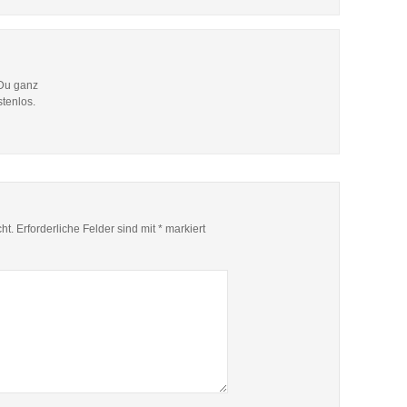
 Du ganz
stenlos.
ht.
Erforderliche Felder sind mit
*
markiert