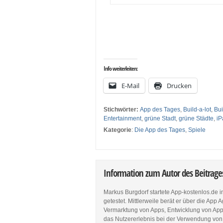
…
…
Info weiterleiten:
E-Mail
Drucken
Stichwörter:
App des Tages
,
Build-a-lot
,
Bui
Entertainment
,
grüne Stadt
,
grüne Städte
,
iP
Kategorie
:
Die App des Tages
,
Spiele
Information zum Autor des Beitrag
Markus Burgdorf startete App-kostenlos.de 
getestet. Mittlerweile berät er über die Ap
Vermarktung von Apps, Entwicklung von Apps
das Nutzererlebnis bei der Verwendung von