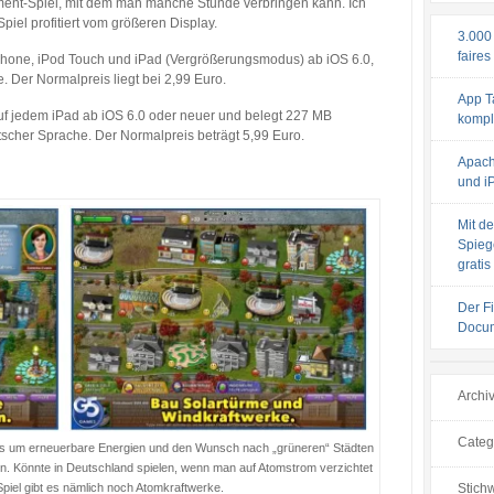
ent-Spiel, mit dem man manche Stunde verbringen kann. Ich
piel profitiert vom größeren Display.
3.000
faires
iPhone, iPod Touch und iPad (Vergrößerungsmodus) ab iOS 6.0,
. Der Normalpreis liegt bei 2,99 Euro.
App T
auf jedem iPad ab iOS 6.0 oder neuer und belegt 227 MB
komple
utscher Sprache. Der Normalpreis beträgt 5,99 Euro.
Apach
und iP
Mit de
Spiege
gratis
Der F
Docum
Archi
Categ
eht es um erneuerbare Energien und den Wunsch nach „grüneren“ Städten
en. Könnte in Deutschland spielen, wenn man auf Atomstrom verzichtet
Stichw
Spiel gibt es nämlich noch Atomkraftwerke.