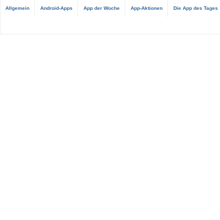
Allgemein
Android-Apps
App der Woche
App-Aktionen
Die App des Tages