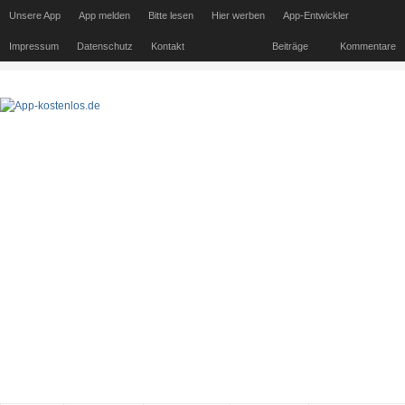
Unsere App
App melden
Bitte lesen
Hier werben
App-Entwickler
Impressum
Datenschutz
Kontakt
Beiträge
Kommentare