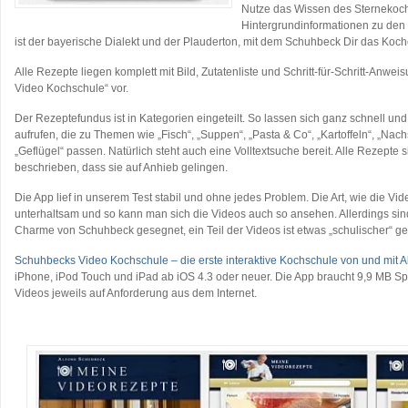
Nutze das Wissen des Sternekoc
Hintergrundinformationen zu den
ist der bayerische Dialekt und der Plauderton, mit dem Schuhbeck Dir das Koch
Alle Rezepte liegen komplett mit Bild, Zutatenliste und Schritt-für-Schritt-Anw
Video Kochschule“ vor.
Der Rezeptefundus ist in Kategorien eingeteilt. So lassen sich ganz schnell u
aufrufen, die zu Themen wie „Fisch“, „Suppen“, „Pasta & Co“, „Kartoffeln“, „Nach
„Geflügel“ passen. Natürlich steht auch eine Volltextsuche bereit. Alle Rezepte 
beschrieben, dass sie auf Anhieb gelingen.
Die App lief in unserem Test stabil und ohne jedes Problem. Die Art, wie die Vid
unterhaltsam und so kann man sich die Videos auch so ansehen. Allerdings sind
Charme von Schuhbeck gesegnet, ein Teil der Videos ist etwas „schulischer“ g
Schuhbecks Video Kochschule – die erste interaktive Kochschule von und mit 
iPhone, iPod Touch und iPad ab iOS 4.3 oder neuer. Die App braucht 9,9 MB Spe
Videos jeweils auf Anforderung aus dem Internet.
…