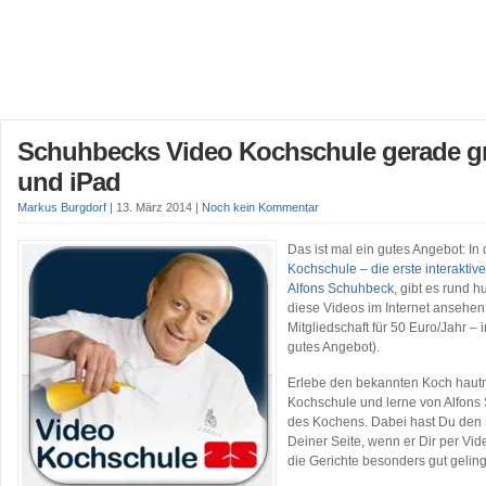
Schuhbecks Video Kochschule gerade gra
und iPad
Markus Burgdorf
|
13. März 2014
|
Noch kein Kommentar
Das ist mal ein gutes Angebot: In
Kochschule – die erste interaktiv
Alfons Schuhbeck
, gibt es rund
diese Videos im Internet ansehen
Mitgliedschaft für 50 Euro/Jahr – 
gutes Angebot).
Erlebe den bekannten Koch hautn
Kochschule und lerne von Alfons
des Kochens. Dabei hast Du den 
Deiner Seite, wenn er Dir per Vide
die Gerichte besonders gut gelin