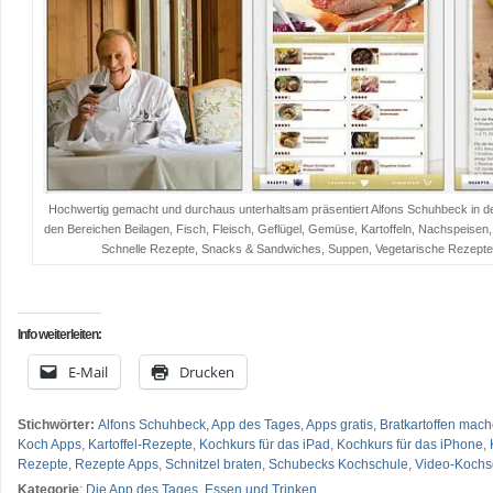
Hochwertig gemacht und durchaus unterhaltsam präsentiert Alfons Schuhbeck in d
den Bereichen Beilagen, Fisch, Fleisch, Geflügel, Gemüse, Kartoffeln, Nachspeisen,
Schnelle Rezepte, Snacks & Sandwiches, Suppen, Vegetarische Rezepte
…
Info weiterleiten:
E-Mail
Drucken
Stichwörter:
Alfons Schuhbeck
,
App des Tages
,
Apps gratis
,
Bratkartoffen mac
Koch Apps
,
Kartoffel-Rezepte
,
Kochkurs für das iPad
,
Kochkurs für das iPhone
,
Rezepte
,
Rezepte Apps
,
Schnitzel braten
,
Schubecks Kochschule
,
Video-Kochs
Kategorie
:
Die App des Tages
,
Essen und Trinken