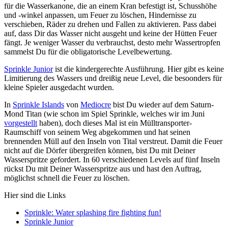
für die Wasserkanone, die an einem Kran befestigt ist, Schusshöhe
und -winkel anpassen, um Feuer zu löschen, Hindernisse zu
verschieben, Räder zu drehen und Fallen zu aktivieren. Pass dabei
auf, dass Dir das Wasser nicht ausgeht und keine der Hütten Feuer
fängt. Je weniger Wasser du verbrauchst, desto mehr Wassertropfen
sammelst Du für die obligatorische Levelbewertung.
Sprinkle Junior
ist die kindergerechte Ausführung. Hier gibt es keine
Limitierung des Wassers und dreißig neue Level, die besoonders für
kleine Spieler ausgedacht wurden.
In
Sprinkle Islands
von
Mediocre
bist Du wieder auf dem Saturn-
Mond Titan (wie schon im Spiel Sprinkle, welches wir im Juni
vorgestellt
haben), doch dieses Mal ist ein Mülltransporter-
Raumschiff von seinem Weg abgekommen und hat seinen
brennenden Müll auf den Inseln von Tital verstreut. Damit die Feuer
nicht auf die Dörfer übergreifen können, bist Du mit Deiner
Wasserspritze gefordert. In 60 verschiedenen Levels auf fünf Inseln
rückst Du mit Deiner Wasserspritze aus und hast den Auftrag,
möglichst schnell die Feuer zu löschen.
Hier sind die Links
Sprinkle: Water splashing fire fighting fun!
Sprinkle Junior