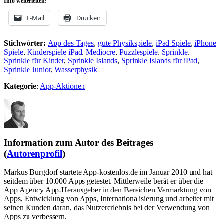
Info weiterleiten:
E-Mail
Drucken
Stichwörter:
App des Tages
,
gute Physikspiele
,
iPad Spiele
,
iPhone
Spiele
,
Kinderspiele iPad
,
Mediocre
,
Puzzlespiele
,
Sprinkle
,
Sprinkle für Kinder
,
Sprinkle Islands
,
Sprinkle Islands für iPad
,
Sprinkle Junior
,
Wasserphysik
Kategorie
:
App-Aktionen
Information zum Autor des Beitrages
(
Autorenprofil
)
Markus Burgdorf startete App-kostenlos.de im Januar 2010 und hat
seitdem über 10.000 Apps getestet. Mittlerweile berät er über die
App Agency App-Herausgeber in den Bereichen Vermarktung von
Apps, Entwicklung von Apps, Internationalisierung und arbeitet mit
seinen Kunden daran, das Nutzererlebnis bei der Verwendung von
Apps zu verbessern.