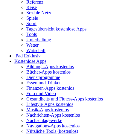
Referenz
Reise
Soziale Netze
Spiele
Sport
Tagesübersicht kostenlose Apps
Tools
Unterhaltung
Wetter
Wirtschaft
iPad Exklusiv
Kostenlose Apps
Bildungs-Apps kostenlos
Bücher-Apps kostenlos
Dienstprogramme
Essen und Trinken
Finanzen-Apps kostenlos
Foto und Video
Gesundheits und Fitness-Apps kostenlos
Lifestyle-Apps kostenlos
Musik-Apps kostenlos
Nachrichten-Apps kostenlos
Nachschlagewerke
Navigations-Apps kostenlos
Nützliche Tools (kostenlos)