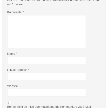
Deine E-Mail-Adresse wird nicht veröffentlicht.
Erforderliche Felder sind
mit
*
markiert
Kommentar
*
Name
*
E-Mail-Adresse
*
Website
Benachrichtige mich über nachfolgende Kommentare via E-Mail.