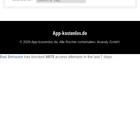
App-kostenlos.de
© 2026 App-kostenlos.de. Alle Rechte vorbehalten.
Avandy GmbH
.
Bad Behavior
has blocked
4975
access attempts in the last 7 days.