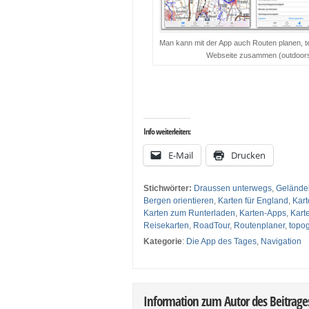
Man kann mit der App auch Routen planen, tei
Webseite zusammen (outdoorsg
…
Info weiterleiten:
E-Mail
Drucken
Stichwörter:
Draussen unterwegs
,
Gelände
Bergen orientieren
,
Karten für England
,
Kart
Karten zum Runterladen
,
Karten-Apps
,
Kart
Reisekarten
,
RoadTour
,
Routenplaner
,
topo
Kategorie
:
Die App des Tages
,
Navigation
Information zum Autor des Beitrag