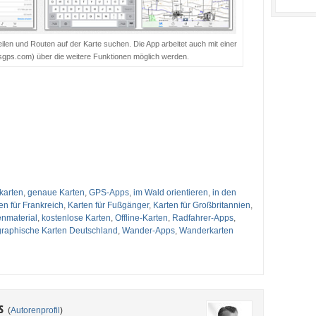
len und Routen auf der Karte suchen. Die App arbeitet auch mit einer
ps.com) über die weitere Funktionen möglich werden.
karten
,
genaue Karten
,
GPS-Apps
,
im Wald orientieren
,
in den
en für Frankreich
,
Karten für Fußgänger
,
Karten für Großbritannien
,
enmaterial
,
kostenlose Karten
,
Offline-Karten
,
Radfahrer-Apps
,
graphische Karten Deutschland
,
Wander-Apps
,
Wanderkarten
es
(
Autorenprofil
)