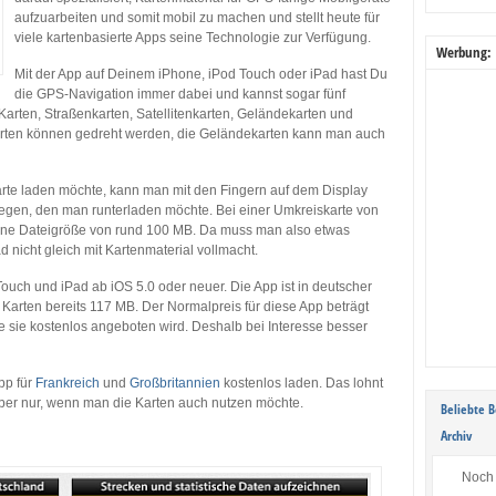
aufzuarbeiten und somit mobil zu machen und stellt heute für
viele kartenbasierte Apps seine Technologie zur Verfügung.
Werbung:
Mit der App auf Deinem iPhone, iPod Touch oder iPad hast Du
die GPS-Navigation immer dabei und kannst sogar fünf
arten, Straßenkarten, Satellitenkarten, Geländekarten und
karten können gedreht werden, die Geländekarten kann man auch
e laden möchte, kann man mit den Fingern auf dem Display
tlegen, den man runterladen möchte. Bei einer Umkreiskarte von
 eine Dateigröße von rund 100 MB. Da muss man also etwas
 nicht gleich mit Kartenmaterial vollmacht.
Touch und iPad ab iOS 5.0 oder neuer. Die App ist in deutscher
arten bereits 117 MB. Der Normalpreis für diese App beträgt
ge sie kostenlos angeboten wird. Deshalb bei Interesse besser
pp für
Frankreich
und
Großbritannien
kostenlos laden. Das lohnt
aber nur, wenn man die Karten auch nutzen möchte.
Beliebte B
Archiv
Noch 