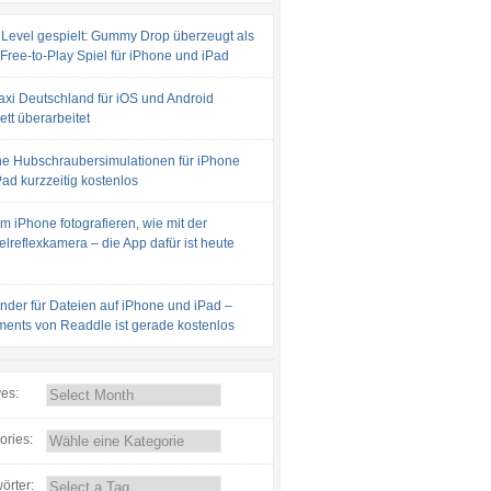
 Level gespielt: Gummy Drop überzeugt als
 Free-to-Play Spiel für iPhone und iPad
axi Deutschland für iOS und Android
tt überarbeitet
e Hubschraubersimulationen für iPhone
ad kurzzeitig kostenlos
m iPhone fotografieren, wie mit der
lreflexkamera – die App dafür ist heute
inder für Dateien auf iPhone und iPad –
ents von Readdle ist gerade kostenlos
ves:
ories:
örter: