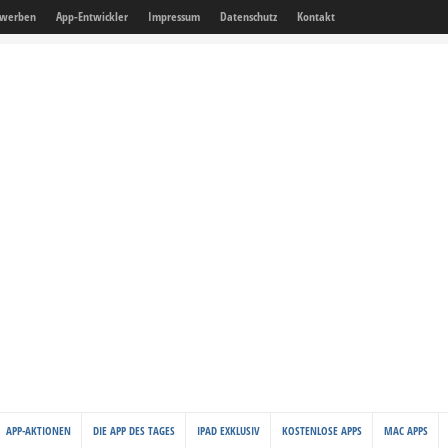
 werben
App-Entwickler
Impressum
Datenschutz
Kontakt
APP-AKTIONEN
DIE APP DES TAGES
IPAD EXKLUSIV
KOSTENLOSE APPS
MAC APPS