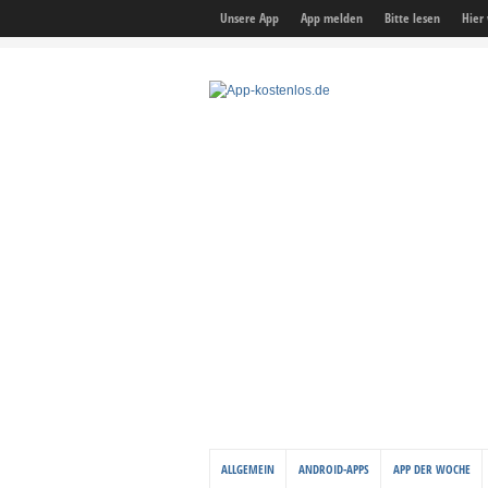
Unsere App
App melden
Bitte lesen
Hier
ALLGEMEIN
ANDROID-APPS
APP DER WOCHE