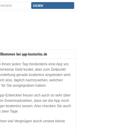
illkommen bei app-kostenlos.de
en Ihnen jeden Tag mindestens eine App vor,
lerweise Geld kostet, aber zum Zeitpunkt
orstellung gerade kostenlos angeboten wird.
sich also, täglich nachzusehen, welchen
r für Sie ausgegraben haben.
p-Entwickler freuen sich auch so sehr über
en Downloadzahlen, dass sie die App noch
ger kostenlos lassen. Also checken Sie auch
n zwei Tage.
hen viel Vergnügen durch unsere kleine