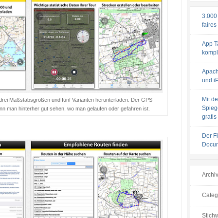
3.000
faires
App T
komple
Apach
und iP
Mit de
 drei Maßstabsgrößen und fünf Varianten herunterladen. Der GPS-
Spiege
nn man hinterher gut sehen, wo man gelaufen oder gefahren ist.
gratis
Der F
Docum
Archi
Categ
Stichw