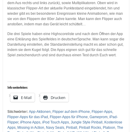
dem Aus rechts und links zurück), sowie Multiplikatoren. Oben wird in
klassischer Flipper-Art der aktuelle Punktestand eingeblendet, hin und
wieder gibt es bei besonderen Ereignissen kleine Animationen, wie man
sie von den Flippern der 80er Jahre kannte. Man kann den Flipper auch
anstoßen, indem man das Gerät leicht schüttelt…
Die drei Spiele haben eine Highscoreliste und nach dem Öffnen der App
eine Erklärung des Spielfeldes in deutscherSprache. Man kann sogar die
Darstellung einstellen, die Standardeinstellung macht es aber schon gut,
indem sie dem Kugel folgt. Die Apps eignen sich gut für das schnelle
Spiel zwischendurch und sind durchaus einen Test durch Euch wert.
…
…
Info weiterleiten:
E-Mail
Drucken
Stichwörter:
App-Aktionen
,
Flipper auf dem iPhone
,
Flipper-Apps
,
Flipper-Apps für das iPad
,
Flipper-Apps für iPhone
,
Gameprom
,
iPad-
Flipper
,
iPhone Apps
,
iPod Touch Apps
,
Jungle Style Pinball
,
Kostenlose
Apps
,
Missing in Action
,
Navy Seals
,
Pinball
,
Pinball Rocks
,
Platoon
,
The