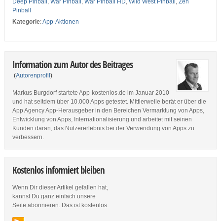
Deep Pinball
,
War Pinball
,
War Pinball HD
,
Wild West Pinball
,
Zen
Pinball
Kategorie
:
App-Aktionen
Information zum Autor des Beitrages
(
Autorenprofil
)
Markus Burgdorf startete App-kostenlos.de im Januar 2010
und hat seitdem über 10.000 Apps getestet. Mittlerweile berät er über die
App Agency App-Herausgeber in den Bereichen Vermarktung von Apps,
Entwicklung von Apps, Internationalisierung und arbeitet mit seinen
Kunden daran, das Nutzererlebnis bei der Verwendung von Apps zu
verbessern.
Kostenlos informiert bleiben
Wenn Dir dieser Artikel gefallen hat,
kannst Du ganz einfach unsere
Seite abonnieren. Das ist kostenlos.