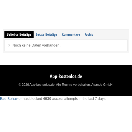
Beliebte Beiträge
Letzte Beiträge
Kommentare
Archiv
Noch keine Daten vorhanden.
App-kostenlos.de
© 2026 App-kostenlos.de. Alle Rechte vorbehalten.
Avandy GmbH
.
Bad Behavior
has blocked
4930
access attempts in the last 7 days.