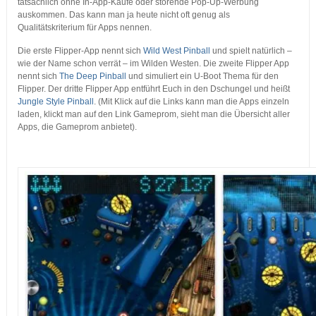
tatsächlich ohne In-App-Käufe oder störende Pop-Up-Werbung
auskommen. Das kann man ja heute nicht oft genug als
Qualitätskriterium für Apps nennen.
Die erste Flipper-App nennt sich
Wild West Pinball
und spielt natürlich –
wie der Name schon verrät – im Wilden Westen. Die zweite Flipper App
nennt sich
The Deep Pinball
und simuliert ein U-Boot Thema für den
Flipper. Der dritte Flipper App entführt Euch in den Dschungel und heißt
Jungle Style Pinball
. (Mit Klick auf die Links kann man die Apps einzeln
laden, klickt man auf den Link Gameprom, sieht man die Übersicht aller
Apps, die Gameprom anbietet).
…