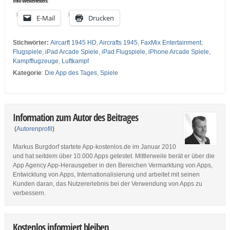
Info weiterleiten:
E-Mail
Drucken
Stichwörter:
Aircarft 1945 HD
,
Aircrafts 1945
,
FaxMix Entertainment
,
Flugspiele
,
iPad Arcade Spiele
,
iPad Flugspiele
,
iPhone Arcade Spiele
,
Kampfflugzeuge
,
Luftkampf
Kategorie
:
Die App des Tages
,
Spiele
Information zum Autor des Beitrages
(
Autorenprofil
)
Markus Burgdorf startete App-kostenlos.de im Januar 2010
und hat seitdem über 10.000 Apps getestet. Mittlerweile berät er über die
App Agency App-Herausgeber in den Bereichen Vermarktung von Apps,
Entwicklung von Apps, Internationalisierung und arbeitet mit seinen
Kunden daran, das Nutzererlebnis bei der Verwendung von Apps zu
verbessern.
Kostenlos informiert bleiben