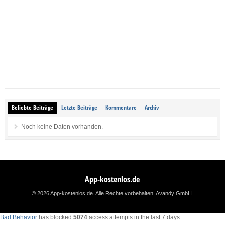
Beliebte Beiträge
Letzte Beiträge
Kommentare
Archiv
Noch keine Daten vorhanden.
App-kostenlos.de
© 2026 App-kostenlos.de. Alle Rechte vorbehalten.
Avandy GmbH
.
Bad Behavior
has blocked
5074
access attempts in the last 7 days.