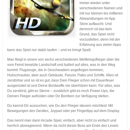
immer wieder unter
verschiedenen Namen und
mit nur kleinen bis mittleren
Abwandlungen im App
Store auftaucht. Und
dennoch ist das kein
Grund, das Spiel nicht
vorzustellen, denn mit der
Erfahrung aus vielen Apps
kann das Spiel nur stabil laufen – und es bringt Spaß.
Man fliegt in einem von sechs verschiedenen Weltkriegsflieger über die
vom Feind besetzte Landschaft und ballert auf alles, was in den Weg
kommt. Flugzeuge, die in Geschwadern angeflogen kommen,
Hubschrauber, aber auch Gebäude, Panzer, Flaks und Schiffe. Alles ist
zerstörbar und so ist es gut, dass Dein Flieger schon mit Dauerfeuer
ausgerüstet ist und Deine Bordwaffe nie überhitzen kann. Für alles, was
Du zerstörst, gibt es Sterne – zusätzlich gibt es noch Power-Ups, die
Deinen Flieger aufrüsten oder Dir Bomben zur Verfügung stellen.
Du kannst Dir aussuchen, wie Du den Flieger steuern möchtest: Mit
Bewegungen des Gerätes, Joypad oder per Fingertipp auf dem Display.
Das nennt man dann Arcade-Spiel, einfach, aber nicht zu einfach und
herrlich abreagierend. Wenn da nicht dieser Boss am Ende des Levels