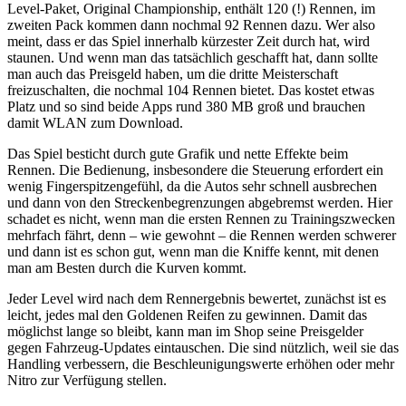
Level-Paket, Original Championship, enthält 120 (!) Rennen, im
zweiten Pack kommen dann nochmal 92 Rennen dazu. Wer also
meint, dass er das Spiel innerhalb kürzester Zeit durch hat, wird
staunen. Und wenn man das tatsächlich geschafft hat, dann sollte
man auch das Preisgeld haben, um die dritte Meisterschaft
freizuschalten, die nochmal 104 Rennen bietet. Das kostet etwas
Platz und so sind beide Apps rund 380 MB groß und brauchen
damit WLAN zum Download.
Das Spiel besticht durch gute Grafik und nette Effekte beim
Rennen. Die Bedienung, insbesondere die Steuerung erfordert ein
wenig Fingerspitzengefühl, da die Autos sehr schnell ausbrechen
und dann von den Streckenbegrenzungen abgebremst werden. Hier
schadet es nicht, wenn man die ersten Rennen zu Trainingszwecken
mehrfach fährt, denn – wie gewohnt – die Rennen werden schwerer
und dann ist es schon gut, wenn man die Kniffe kennt, mit denen
man am Besten durch die Kurven kommt.
Jeder Level wird nach dem Rennergebnis bewertet, zunächst ist es
leicht, jedes mal den Goldenen Reifen zu gewinnen. Damit das
möglichst lange so bleibt, kann man im Shop seine Preisgelder
gegen Fahrzeug-Updates eintauschen. Die sind nützlich, weil sie das
Handling verbessern, die Beschleunigungswerte erhöhen oder mehr
Nitro zur Verfügung stellen.