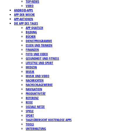
TOP-NEWS
VIDEO
ANDROID-APPS
APP DER WOCHE
APP-AKTIONEN
DIE APP DES TAGES
APP QUATSCH
BILDUNG
BÜCHER
DIENSTPROGRAMME
ESSEN UND TRINKEN
FINANZEN
FOTO UND VIDEO
GESUNDHEIT UND FITNESS
LIFESTYLE UND SPORT
MEDIZIN
MUSIK
MUSIK UND VIDEO
NACHRICHTEN
NACHSCHLAGEWERKE
NAVIGATION
PRODUKTIVITÄT
REFERENZ
REISE
SOZIALE NETZE
SPIELE
SPORT
TAGESÜBERSICHT KOSTENLOSE APPS
TOOLS
UNTERHALTUNG