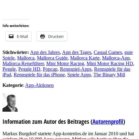
…
…
Info weiterleiten:
E-Mail
Drucken
Stichwörter:
App des Jahres
,
App des Tages
,
Casual Games
,
gute
Spiele
,
Mallorca
,
Mallorca Guide
,
Mallorca Karte
,
Mallorca-App
,
Mallorca-Reiseführer
,
Mini Motor Racing
,
Mini Motor Racing HD
,
Peggle
,
Peggle HD
,
Popcap
,
Rennspiel-Apps
,
Rennspiele für das
iPad
,
Rennspiele für das iPhone
,
Spiele Apps
,
The Binary Mill
Kategorie
:
App-Aktionen
Information zum Autor des Beitrages
(
Autorenprofil
)
Markus Burgdorf startete App-kostenlos.de im Januar 2010 und hat