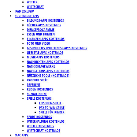
WETTER
WIRTSCHAFT
IPAD EXKLUSIV
KOSTENLOSE APPS
BILDUNGS-APPS KOSTENLOS
BÜCHER-APPS KOSTENLOS
DIENSTPROGRAMME
ESSEN UND TRINKEN
FINANZEN-APPS KOSTENLOS
FOTO UND VIDEO
GESUNDHEITS UND FITNESS-APPS KOSTENLOS
LIFESTYLE-APPS KOSTENLOS
MUSIK-APPS KOSTENLOS
NACHRICHTEN-APPS KOSTENLOS
NACHSCHLAGEWERKE
NAVIGATIONS-APPS KOSTENLOS
NÜTZLICHE TOOLS (KOSTENLOS)
PRODUKTIVITÄT
REFERENZ
REISEN KOSTENLOS
SOZIALE NETZE
SPIELE KOSTENLOS
EPISODEN-SPIELE
PAY-TO-WIN-SPIELE
SPIELE FÜR KINDER
SPORT KOSTENLOS
UNTERHALTUNG KOSTENLOS
WETTER KOSTENLOS
WIRTSCHAFT KOSTENLOS
MAC APPS