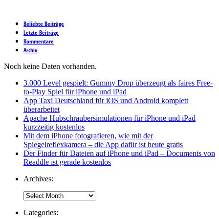
Beliebte Beiträge
Letzte Beiträge
Kommentare
Archiv
Noch keine Daten vorhanden.
3.000 Level gespielt: Gummy Drop überzeugt als faires Free-
to-Play Spiel für iPhone und iPad
App Taxi Deutschland für iOS und Android komplett
überarbeitet
Apache Hubschraubersimulationen für iPhone und iPad
kurzzeitig kostenlos
Mit dem iPhone fotografieren, wie mit der
Spiegelreflexkamera – die App dafür ist heute gratis
Der Finder für Dateien auf iPhone und iPad – Documents von
Readdle ist gerade kostenlos
Archives:
Categories: