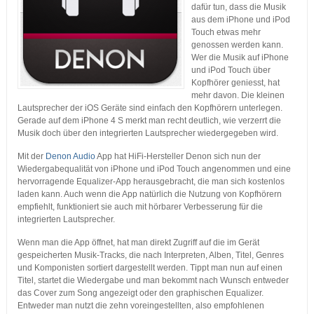
dafür tun, dass die Musik
aus dem iPhone und iPod
Touch etwas mehr
genossen werden kann.
Wer die Musik auf iPhone
und iPod Touch über
Kopfhörer geniesst, hat
mehr davon. Die kleinen
Lautsprecher der iOS Geräte sind einfach den Kopfhörern unterlegen.
Gerade auf dem iPhone 4 S merkt man recht deutlich, wie verzerrt die
Musik doch über den integrierten Lautsprecher wiedergegeben wird.
Mit der
Denon Audio
App hat HiFi-Hersteller Denon sich nun der
Wiedergabequalität von iPhone und iPod Touch angenommen und eine
hervorragende Equalizer-App herausgebracht, die man sich kostenlos
laden kann. Auch wenn die App natürlich die Nutzung von Kopfhörern
empfiehlt, funktioniert sie auch mit hörbarer Verbesserung für die
integrierten Lautsprecher.
Wenn man die App öffnet, hat man direkt Zugriff auf die im Gerät
gespeicherten Musik-Tracks, die nach Interpreten, Alben, Titel, Genres
und Komponisten sortiert dargestellt werden. Tippt man nun auf einen
Titel, startet die Wiedergabe und man bekommt nach Wunsch entweder
das Cover zum Song angezeigt oder den graphischen Equalizer.
Entweder man nutzt die zehn voreingestellten, also empfohlenen