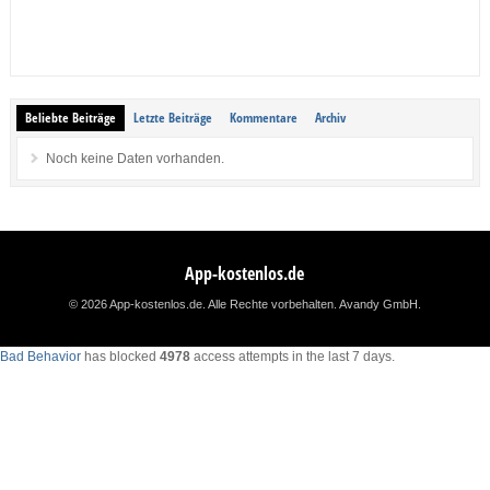
Beliebte Beiträge
Letzte Beiträge
Kommentare
Archiv
Noch keine Daten vorhanden.
App-kostenlos.de
© 2026 App-kostenlos.de. Alle Rechte vorbehalten.
Avandy GmbH
.
Bad Behavior
has blocked
4978
access attempts in the last 7 days.