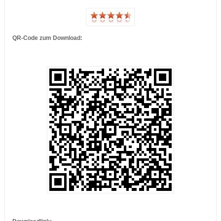
QR-Code zum Download:
…
…