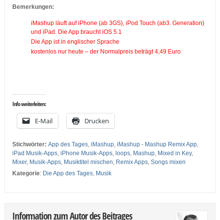
Bemerkungen:
iMashup läuft auf iPhone (ab 3GS), iPod Touch (ab3. Generation)
und iPad. Die App braucht iOS 5.1
Die App ist in englischer Sprache
kostenlos nur heute – der Normalpreis beträgt 4,49 Euro
…
…
Info weiterleiten:
E-Mail
Drucken
Stichwörter:
App des Tages
,
iMashup
,
iMashup - Mashup Remix App
,
iPad Musik-Apps
,
iPhone Musik-Apps
,
loops
,
Mashup
,
Mixed in Key
,
Mixer
,
Musik-Apps
,
Musiktitel mischen
,
Remix Apps
,
Songs mixen
Kategorie
:
Die App des Tages
,
Musik
Information zum Autor des Beitrages