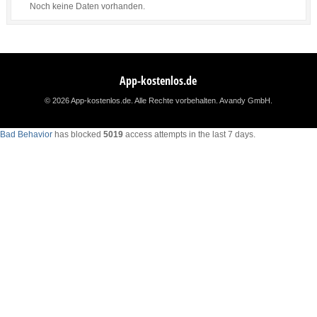
Noch keine Daten vorhanden.
App-kostenlos.de
© 2026 App-kostenlos.de. Alle Rechte vorbehalten.
Avandy GmbH
.
Bad Behavior
has blocked
5019
access attempts in the last 7 days.