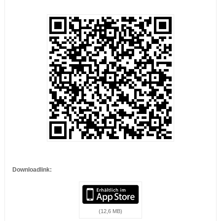
…
…
Downloadlink:
(12,6 MB)