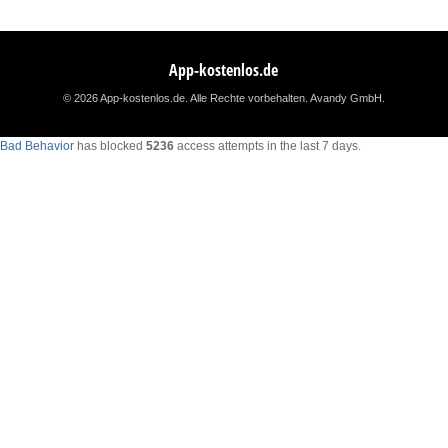
App-kostenlos.de
© 2026 App-kostenlos.de. Alle Rechte vorbehalten.
Avandy GmbH
.
Bad Behavior
has blocked
5236
access attempts in the last 7 days.