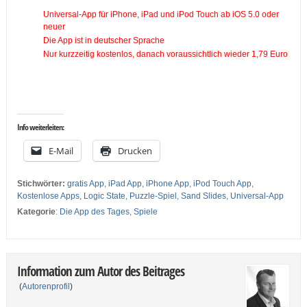
Universal-App für iPhone, iPad und iPod Touch ab iOS 5.0 oder
neuer
Die App ist in deutscher Sprache
Nur kurzzeitig kostenlos, danach voraussichtlich wieder 1,79 Euro
…
…
Info weiterleiten:
E-Mail
Drucken
Stichwörter:
gratis App
,
iPad App
,
iPhone App
,
iPod Touch App
,
Kostenlose Apps
,
Logic State
,
Puzzle-Spiel
,
Sand Slides
,
Universal-App
Kategorie
:
Die App des Tages
,
Spiele
Information zum Autor des Beitrages
(
Autorenprofil
)