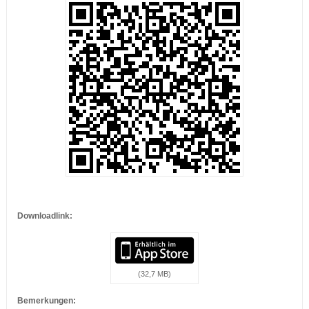
…
Downloadlink:
(32,7 MB)
Bemerkungen: