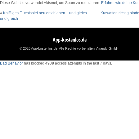
Diese Website verwendet Akismet, um Spam zu reduzieren.
Erfahre, wie deine Ko
«
Kniffliges Fluchtspiel neu erschienen – und gleich
Krawatten richtig bind
erfolgreich
App-kostenlos.de
© 2026 App-kostenlos.de. Alle Rechte vorbehalten.
Avandy GmbH
.
Bad Behavior
has blocked
4938
access attempts in the last 7 days.