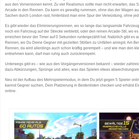
aus den Vorversionen kennt. Zu viel Realismus sollte man nicht erwarten, das S
Arcade in den Rennen. Da kann es gewaltig rummsen, ohne das der Wagen aus
Sachen durch London rast, hinterlässt man eine Spur der Verwüstung, ohne je
Es gibt wieder das Eliminierungsrennen, wo so lange das langsamste Fahrzeug
noch ein Fahrzeug auf der Strecke verbleibt, oder den reinen Arcade-Stil, wo es 
erreichen bevor der Timer auf 0 Sekunden runtergezählt hat. Natürlich gibt es 
Rennen, wo Du Deine Gegner mit gezielten Stößen zu Unfällen anregst. Am Bes
Rennen, da wird allerdings auch schon kräftig gerempelt – und wie man den k
entnehmen kann, darf man ruhig auch zurückrempeln.
Unterwegs gibt es – wie aus den Vorgängerversionen bekannt – wieder zahlr
dazu Abkürzungen, Sprünge und alles, was das Spielen etwas abwechslungsre
Neu ist der Aufbau des Mehrspielermodus, in dem Du jetzt gegen 5 Spieler onlin
kannst Gegner suchen, Dein Platzierung in Bestenlisten checken und erhälst 
online.