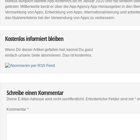
Markus Burgdorf startete App-kostenlos.de im Januar 2010 und hat seitdem üb
getestet. Mittlerweile berät er über die App Agency App-Herausgeber in den Be
Vermarktung von Apps, Entwicklung von Apps, Internationalisierung und arbeite
das Nutzererlebnis bei der Verwendung von Apps zu verbessern.
Kostenlos informiert bleiben
Wenn Dir dieser Artikel gefallen hat, kannst Du ganz
einfach unsere Seite abonnieren. Das ist kostenlos.
Schreibe einen Kommentar
Deine E-Mail-Adresse wird nicht veröffentlicht.
Erforderliche Felder sind mit
*
ma
Kommentar
*