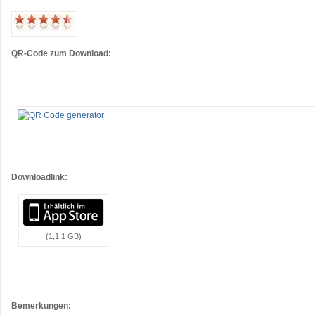
…
…
QR-Code zum Download:
…
…
…
…
Downloadlink:
(1,1 1 GB)
…
…
Bemerkungen: