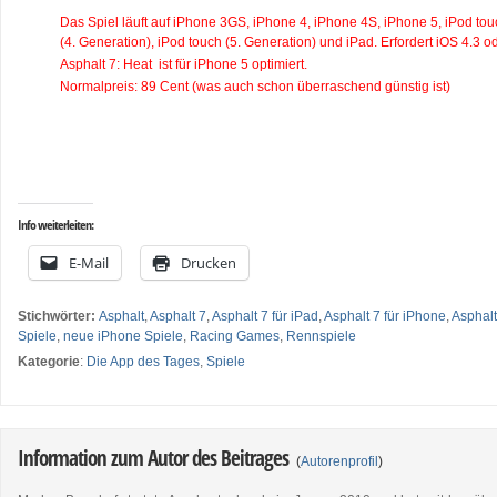
Das Spiel läuft auf iPhone 3GS, iPhone 4, iPhone 4S, iPhone 5, iPod tou
(4. Generation), iPod touch (5. Generation) und iPad. Erfordert iOS 4.3 o
Asphalt 7: Heat ist für iPhone 5 optimiert.
Normalpreis: 89 Cent (was auch schon überraschend günstig ist)
…
…
Info weiterleiten:
E-Mail
Drucken
Stichwörter:
Asphalt
,
Asphalt 7
,
Asphalt 7 für iPad
,
Asphalt 7 für iPhone
,
Asphalt
Spiele
,
neue iPhone Spiele
,
Racing Games
,
Rennspiele
Kategorie
:
Die App des Tages
,
Spiele
Information zum Autor des Beitrages
(
Autorenprofil
)