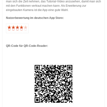
man sich die Zeit nehmen, das Tutorial-Video anzusehen, damit man sich
mit den Funktionen vertraut machen kann. Als Erweiterung zur
eingebauten Kamera ist die App eine gute Wahl.
Nutzerbewertung im deutschen App Store:
…
…
QR-Code für QR-Code-Reader:
…
…