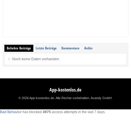
Beliebte Beiträge
Letzte Beiträge
Kommentare
Archiv
Noch keine Daten vorhanden.
App-kostenlos.de
© 2026 App-kostenlos.de. Alle Rechte vorbehalten.
Avandy GmbH
.
Bad Behavior
has blocked
4975
access attempts in the last 7 days.