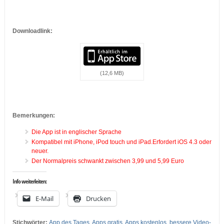
…
…
Downloadlink:
(12,6 MB)
…
…
Bemerkungen:
Die App ist in englischer Sprache
Kompatibel mit iPhone, iPod touch und iPad.Erfordert iOS 4.3 oder
neuer.
Der Normalpreis schwankt zwischen 3,99 und 5,99 Euro
Info weiterleiten:
E-Mail
Drucken
Stichwörter:
App des Tages
,
Apps gratis
,
Apps kostenlos
,
bessere Video-