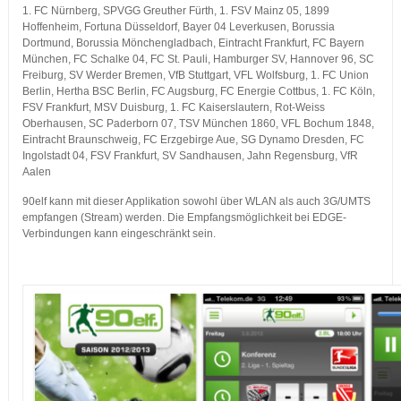
1. FC Nürnberg, SPVGG Greuther Fürth, 1. FSV Mainz 05, 1899
Hoffenheim, Fortuna Düsseldorf, Bayer 04 Leverkusen, Borussia
Dortmund, Borussia Mönchengladbach, Eintracht Frankfurt, FC Bayern
München, FC Schalke 04, FC St. Pauli, Hamburger SV, Hannover 96, SC
Freiburg, SV Werder Bremen, VfB Stuttgart, VFL Wolfsburg, 1. FC Union
Berlin, Hertha BSC Berlin, FC Augsburg, FC Energie Cottbus, 1. FC Köln,
FSV Frankfurt, MSV Duisburg, 1. FC Kaiserslautern, Rot-Weiss
Oberhausen, SC Paderborn 07, TSV München 1860, VFL Bochum 1848,
Eintracht Braunschweig, FC Erzgebirge Aue, SG Dynamo Dresden, FC
Ingolstadt 04, FSV Frankfurt, SV Sandhausen, Jahn Regensburg, VfR
Aalen
90elf kann mit dieser Applikation sowohl über WLAN als auch 3G/UMTS
empfangen (Stream) werden. Die Empfangsmöglichkeit bei EDGE-
Verbindungen kann eingeschränkt sein.
…