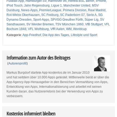
Fußball-App
,
Hamburger SV
,
Hannover 96
,
Hertha BSC Berlin
,
iPhone
,
iPod Touch
,
Jahn Regensburg
,
Ligue 1
,
Manchester United
,
MSV
Duisburg
,
News-Apps
,
PremierLeague
,
Primera Division
,
Real Madrid
,
Rot-Weiss Oberhausen
,
SC Freiburg
,
SC Paderborn 07
,
Serie A
,
SG
Dynamo Dresden
,
Sport-Apps
,
SPVGG Greuther Fürth
,
Süper Lig
,
SV
Sandhausen
,
SV Werder Bremen
,
TSV München 1860
,
VfB Stuttgart
,
VFL
Bochum 1848
,
VFL Wolfsburg
,
VfR Aalen
,
WM
,
Worldcup
Kategorie
:
App-Friedhof
,
Die App des Tages
,
Lifestyle und Sport
Information zum Autor des Beitrages
(
Autorenprofil
)
Markus Burgdorf startete App-kostenlos.de im Januar 2010
und hat seitdem über 10.000 Apps getestet. Mittlerweile berät er über die
App Agency App-Herausgeber in den Bereichen Vermarktung von Apps,
Entwicklung von Apps, Internationalisierung und arbeitet mit seinen
Kunden daran, das Nutzererlebnis bei der Verwendung von Apps zu
verbessern.
Kostenlos informiert bleiben