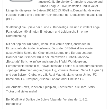
ausgewählte Spiele der Champions League und
Europa League – live, kostenlos und in voller
Länge für die gesamte Saison 2012/2013. 90elf ist Deutschlands erstes
Fussball-Radio und offizieller Rechtepartner der Deutschen Fußball Liga
(DFL).
90elf bringt die Spiele der 1. und 2. Bundesliga live und in voller Länge.
Fans erleben 90 Minuten Emotionen und Leidenschaft – ohne
Unterbrechung.
Mit der App bist Du dabei, wenn Dein Verein spielt, entweder im
Einzelspiel oder in der Konferenz. Dazu der DFB-Pokal live sowie
ausgewählte Spiele der Champions League und Europa League.
Darüber hinaus findest Du in der interaktiven Fußball-Talkshow
„Bolzplatz“ Berichte zu Weltmeisterschaft (WM, Worldcup) und
Europameisterschaft (EM), sowie Infos und Fakten aus den europäischen
Top-Ligen (PremierLeague, Süper Lig, Primera Division, Serie A, Ligue 1)
und von Spitzen-Clubs, wie z.B. Real Madrid, Manchester United, FC
Barcelona, FC Liverpool, Arsenal London oder Chelsea FC.
Außerdem: News, Tabellen, Spielplan, Nachrichten, alle Tore, Stars,
Ticker und vieles mehr!
Bei 90elf hörst Du live die Spiele folgender Vereine der 1. & 2.
Bundesliga: