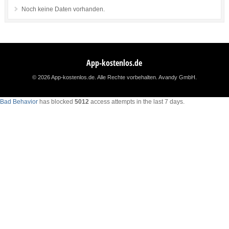
Noch keine Daten vorhanden.
App-kostenlos.de
© 2026 App-kostenlos.de. Alle Rechte vorbehalten.
Avandy GmbH
.
Bad Behavior
has blocked
5012
access attempts in the last 7 days.