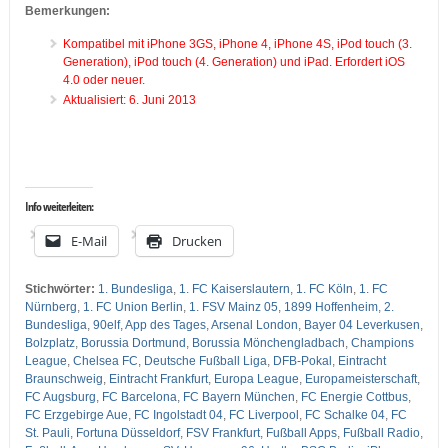
Bemerkungen:
Kompatibel mit iPhone 3GS, iPhone 4, iPhone 4S, iPod touch (3.
Generation), iPod touch (4. Generation) und iPad. Erfordert iOS
4.0 oder neuer.
Aktualisiert: 6. Juni 2013
…
…
Info weiterleiten:
E-Mail
Drucken
Stichwörter:
1. Bundesliga
,
1. FC Kaiserslautern
,
1. FC Köln
,
1. FC
Nürnberg
,
1. FC Union Berlin
,
1. FSV Mainz 05
,
1899 Hoffenheim
,
2.
Bundesliga
,
90elf
,
App des Tages
,
Arsenal London
,
Bayer 04 Leverkusen
,
Bolzplatz
,
Borussia Dortmund
,
Borussia Mönchengladbach
,
Champions
League
,
Chelsea FC
,
Deutsche Fußball Liga
,
DFB-Pokal
,
Eintracht
Braunschweig
,
Eintracht Frankfurt
,
Europa League
,
Europameisterschaft
,
FC Augsburg
,
FC Barcelona
,
FC Bayern München
,
FC Energie Cottbus
,
FC Erzgebirge Aue
,
FC Ingolstadt 04
,
FC Liverpool
,
FC Schalke 04
,
FC
St. Pauli
,
Fortuna Düsseldorf
,
FSV Frankfurt
,
Fußball Apps
,
Fußball Radio
,