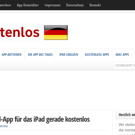
 werben
App-Entwickler
Impressum
Datenschutz
Kontakt
APP-AKTIONEN
DIE APP DES TAGES
IPAD EXKLUSIV
KOSTENLOSE APPS
MAC APPS
Herzlich w
App für das iPad gerade kostenlos
Wir stell
entar
die norma