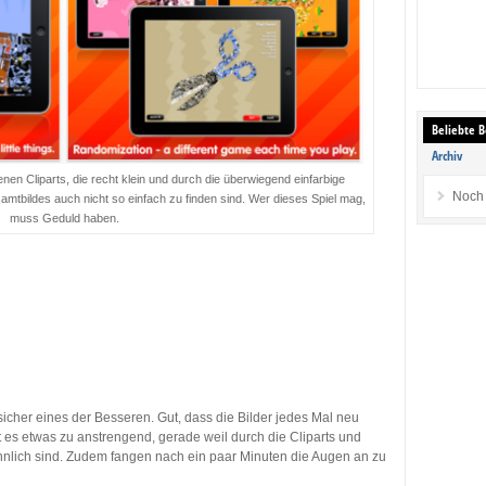
Beliebte B
Archiv
en Cliparts, die recht klein und durch die überwiegend einfarbige
Noch 
mtbildes auch nicht so einfach zu finden sind. Wer dieses Spiel mag,
muss Geduld haben.
icher eines der Besseren. Gut, dass die Bilder jedes Mal neu
 es etwas zu anstrengend, gerade weil durch die Cliparts und
hnlich sind. Zudem fangen nach ein paar Minuten die Augen an zu