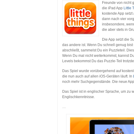
Freunde von nicht 
die iPad App
Little
kostende App setzt 
dann nach vier vor
insbesondere, wenn 
die aber stets in 
Die App setzt die 
das andere ist. Wenn Du schnell genug bist 
abschließt, sammelst Du ein Puzzleteil. Dies
Wenn Du mal nicht weiterkommst, kannst Du
Levels bekommst Du das Puzzle-Teil trotzd
Das Spiel wurde vorübergehend auf kostenlos 
die nun auch auf allen iOS-Geräten läuft. In
noch mehr Suchgegenstände. Die neue App k
Das Spiel ist in englischer Sprache, um zu 
Englischkenntnisse.
…