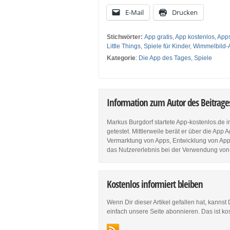
E-Mail
Drucken
Stichwörter:
App gratis
,
App kostenlos
,
Apps
Little Things
,
Spiele für Kinder
,
Wimmelbild-
Kategorie
:
Die App des Tages
,
Spiele
Information zum Autor des Beitrag
Markus Burgdorf startete App-kostenlos.de 
getestet. Mittlerweile berät er über die Ap
Vermarktung von Apps, Entwicklung von Apps
das Nutzererlebnis bei der Verwendung von
Kostenlos informiert bleiben
Wenn Dir dieser Artikel gefallen hat, kannst
einfach unsere Seite abonnieren. Das ist ko