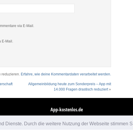
mmentare via E-Mail.
 E-Mail.
 reduzieren.
Erfahre, wie deine Kommentardaten verarbeitet werden.
erschaft
Allgemeinbildung heute zum Sonderpreis – App mit
14.000 Fragen drastisch reduziert
»
App-kostenlos.de
© 2026 App-kostenlos.de. Alle Rechte vorbehalten.
Avandy GmbH
.
e und Dienste. Durch die weitere Nutzung der Webseite stimmen