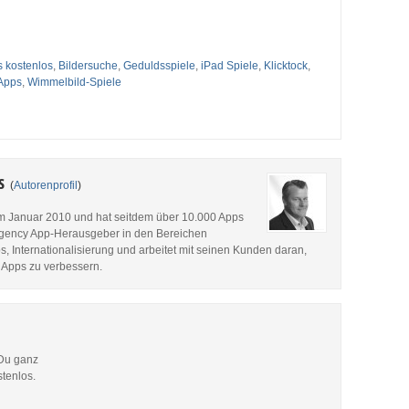
 kostenlos
,
Bildersuche
,
Geduldsspiele
,
iPad Spiele
,
Klicktock
,
Apps
,
Wimmelbild-Spiele
es
(
Autorenprofil
)
im Januar 2010 und hat seitdem über 10.000 Apps
p Agency App-Herausgeber in den Bereichen
, Internationalisierung und arbeitet mit seinen Kunden daran,
 Apps zu verbessern.
 Du ganz
stenlos.