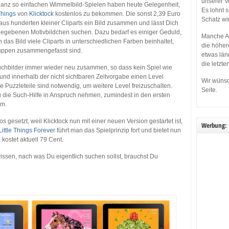
unserer V
ganz so einfachen Wimmelbild-Spielen haben heute Gelegenheit,
Es lohnt 
 Things
von
Klicktock
kostenlos zu bekommen. Die sonst 2,39 Euro
Schatz wi
aus hunderten kleiner Cliparts ein Bild zusammen und lässt Dich
gegebenen Motivbildchen suchen. Dazu bedarf es einiger Geduld,
Manche Ap
das Bild viele Cliparts in unterschiedlichen Farben beinhaltet,
die höher
Gruppen zusammengefasst sind.
etwas län
die letzte
Suchbilder immer wieder neu zusammen, so dass kein Spiel wie
und innerhalb der nicht sichtbaren Zeitvorgabe einen Level
Wir wünsc
e Puzzleteile sind notwendig, um weitere Level freizuschalten.
Seite.
 die Such-Hilfe in Anspruch nehmen, zumindest in den ersten
em.
gesetzt, weil Klicktock nun mit einer neuen Version gestartet ist,
Werbung:
Little Things Forever
führt man das Spielprinzip fort und bietet nun
ostet aktuell 79 Cent.
wissen, nach was Du eigentlich suchen sollst, brauchst Du