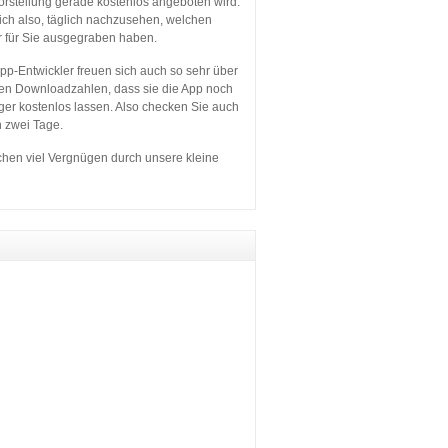
orstellung gerade kostenlos angeboten wird.
sich also, täglich nachzusehen, welchen
r für Sie ausgegraben haben.
p-Entwickler freuen sich auch so sehr über
en Downloadzahlen, dass sie die App noch
ger kostenlos lassen. Also checken Sie auch
n zwei Tage.
hen viel Vergnügen durch unsere kleine