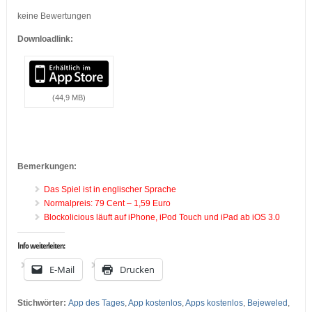
keine Bewertungen
Downloadlink:
(44,9 MB)
…
…
Bemerkungen:
Das Spiel ist in englischer Sprache
Normalpreis: 79 Cent – 1,59 Euro
Blockolicious läuft auf iPhone, iPod Touch und iPad ab iOS 3.0
Info weiterleiten:
E-Mail
Drucken
Stichwörter:
App des Tages
,
App kostenlos
,
Apps kostenlos
,
Bejeweled
,