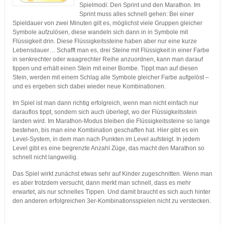
Spielmodi: Den Sprint und den Marathon. Im
Sprint muss alles schnell gehen: Bei einer
Spieldauer von zwei Minuten gilt es, möglichst viele Gruppen gleicher
Symbole aufzulösen, diese wandeln sich dann in in Symbole mit
Flüssigkeit drin. Diese Flüssigkeitssteine haben aber nur eine kurze
Lebensdauer… Schafft man es, drei Steine mit Flüssigkeit in einer Farbe
in senkrechter oder waagrechter Reihe anzuordnen, kann man darauf
tippen und erhält einen Stein mit einer Bombe. Tippt man auf diesen
Stein, werden mit einem Schlag alle Symbole gleicher Farbe aufgelöst –
und es ergeben sich dabei wieder neue Kombinationen.
Im Spiel ist man dann richtig erfolgreich, wenn man nicht einfach nur
darauflos tippt, sondern sich auch überlegt, wo der Flüssigkeitsstein
landen wird. Im Marathon-Modus bleiben die Flüssigkeitssteine so lange
bestehen, bis man eine Kombination geschaffen hat. Hier gibt es ein
Level-System, in dem man nach Punkten im Level aufsteigt. In jedem
Level gibt es eine begrenzte Anzahl Züge, das macht den Marathon so
schnell nicht langweilig.
Das Spiel wirkt zunächst etwas sehr auf Kinder zugeschnitten. Wenn man
es aber trotzdem versucht, dann merkt man schnell, dass es mehr
erwartet, als nur schnelles Tippen. Und damit braucht es sich auch hinter
den anderen erfolgreichen 3er-Kombinationsspielen nicht zu verstecken.
…