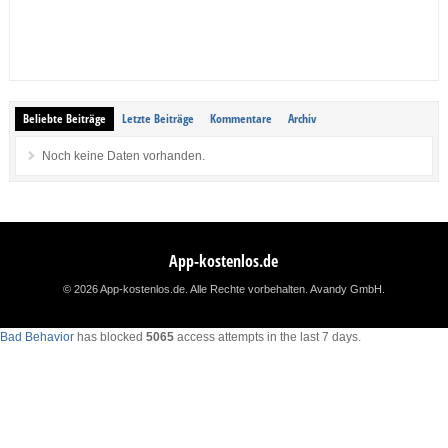
Beliebte Beiträge
Letzte Beiträge
Kommentare
Archiv
Noch keine Daten vorhanden.
App-kostenlos.de
© 2026 App-kostenlos.de. Alle Rechte vorbehalten.
Avandy GmbH
.
Bad Behavior
has blocked
5065
access attempts in the last 7 days.