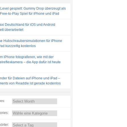
 Level gespielt: Gummy Drop überzeugt als
 Free-to-Play Spiel für iPhone und iPad
axi Deutschland für iOS und Android
tt überarbeitet
e Hubschraubersimulationen für iPhone
ad kurzzeitig kostenlos
m iPhone fotografieren, wie mit der
lreflexkamera – die App dafür ist heute
inder für Dateien auf iPhone und iPad –
ents von Readdle ist gerade kostenlos
ves:
ories:
örter: