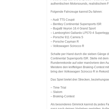
authentischen Motorsounds, realistischem F
Folgende Fahrzeuge kannst Du fahren:
– Audi TTS Coupé
– Bentley Continental Supersports ISR
– Bugatti Veyron 16.4 Grand Sport
– Lamborghini Gallardo LP570-4 Superlegg
– Porsche 911 Carrera S
– Porsche Cayman R
– Volkswagen Scirocco R
Schalte per Hand durch die sieben Gänge de
Continental Supersports ISR. Stelle mit d
Rundenrekorde auf oder manövriere den Au
Meistere den kniffeligen Braking-Contest 
bring den Volkswagen Scirocco R in Rekordze
Das Spiel bietet drei Strecken, beziehungs
– Time Trial
– Slalom
– Braking-Contest
Als besonderes Gimmick kannst du jedes Fah
ganz nach deinen Vorlieben gestalten. Au