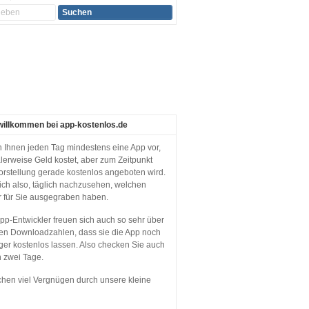
willkommen bei app-kostenlos.de
en Ihnen jeden Tag mindestens eine App vor,
lerweise Geld kostet, aber zum Zeitpunkt
orstellung gerade kostenlos angeboten wird.
sich also, täglich nachzusehen, welchen
r für Sie ausgegraben haben.
p-Entwickler freuen sich auch so sehr über
en Downloadzahlen, dass sie die App noch
ger kostenlos lassen. Also checken Sie auch
n zwei Tage.
hen viel Vergnügen durch unsere kleine