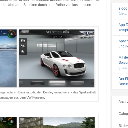
an befahrbaren Strecken durch eine Reihe von kostenlosen
3.000
faires
App T
komple
Apach
und iP
Mit de
Spiege
gratis
Der F
Docum
gst oder im Designstudio den Bentley umlackierst - das Spiel enthält
raumwagen aus dem VW Konzern.
Archi
Categ
Stichw