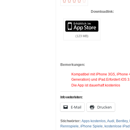
…
Downloadlink:
(123 MB)
…
…
Bemerkungen:
Kompatibel mit iPhone 3GS, iPhone 4,
Generation) und iPad.Erfordert iOS 3
Die App ist dauerhaft kostenlos
Info weiterleiten:
E-Mail
Drucken
Stichwörter:
Apps kostenlos
,
Audi
,
Bentley
,
Rennspiele
,
iPhone Spiele
,
kostenlose iPad