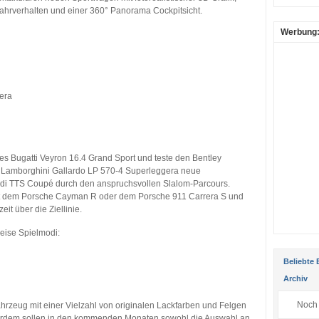
ahrverhalten und einer 360° Panorama Cockpitsicht.
Werbung
era
s Bugatti Veyron 16.4 Grand Sport und teste den Bentley
em Lamborghini Gallardo LP 570-4 Superleggera neue
di TTS Coupé durch den anspruchsvollen Slalom-Parcours.
mit dem Porsche Cayman R oder dem Porsche 911 Carrera S und
it über die Ziellinie.
weise Spielmodi:
Beliebte 
Archiv
Noch 
rzeug mit einer Vielzahl von originalen Lackfarben und Felgen
ßerdem sollen in den kommenden Monaten sowohl die Auswahl an