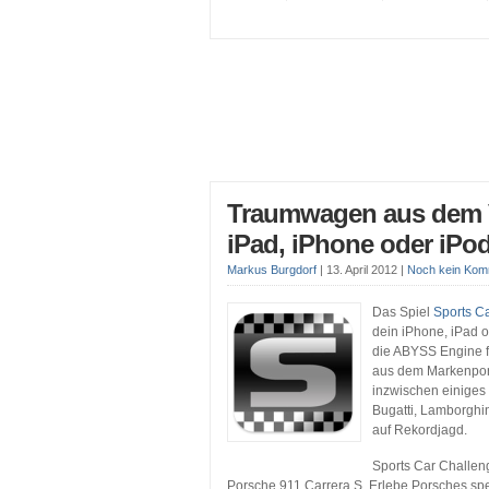
Traumwagen aus dem 
iPad, iPhone oder iPo
Markus Burgdorf
|
13. April 2012
|
Noch kein Kom
Das Spiel
Sports C
dein iPhone, iPad o
die ABYSS Engine fü
aus dem Markenport
inzwischen einiges 
Bugatti, Lamborghi
auf Rekordjagd.
Sports Car Challen
Porsche 911 Carrera S. Erlebe Porsches spe