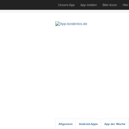
Unsere App
App melden
Bitte lesen
Hier
Allgemein
Android-Apps
App der Woche