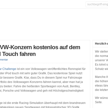
Herzlich 
VW-Konzern kostenlos auf dem
Wir stell
d Touch fahren
die norma
mentar
unserer V
Es lohnt 
ar Challenge
ist ein von Volkswagen veröffentlichtes Rennspiel für
Schatz wi
der iPod touch mit sehr guter Grafik. Das kostenlose Spiel nutzt
Manche Ap
r bessere Grafik. Klar, dass Du in diesem Spiel nur Fahrzeuge
die höher
folio des Volkswagen-Konzerns fahren kannst, aber man hat ja
etwas län
zu bieten: Fahre die heißesten Sportwagen von Audi, Bentley,
die letzte
ni, Porsche und Volkswagen und geh mit Höchstgeschwindigkeit
Wir wünsc
Seite.
ge ist die erste Racing-Simulation überhaupt mit dem brandneuen
ktakulären neuen Sportwagen mit fotorealistischer 3D Grafik,