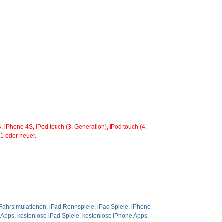
 iPhone 4S, iPod touch (3. Generation), iPod touch (4.
.1 oder neuer.
Fahrsimulationen
,
iPad Rennspiele
,
iPad Spiele
,
iPhone
 Apps
,
kostenlose iPad Spiele
,
kostenlose iPhone Apps
,