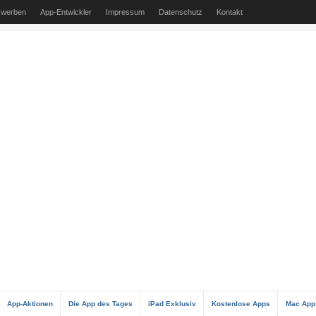
 werben
App-Entwickler
Impressum
Datenschutz
Kontakt
App-Aktionen
Die App des Tages
iPad Exklusiv
Kostenlose Apps
Mac App