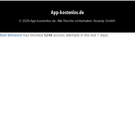
App-kostenlos.de
© 2026 App-kostenlos.de. Alle Rechte vorbehalten.
Avandy GmbH
.
Bad Behavior
has blocked
5248
access attempts in the last 7 days.