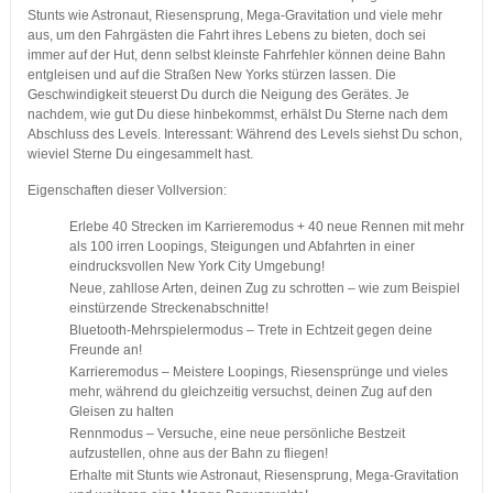
Stunts wie Astronaut, Riesensprung, Mega-Gravitation und viele mehr
aus, um den Fahrgästen die Fahrt ihres Lebens zu bieten, doch sei
immer auf der Hut, denn selbst kleinste Fahrfehler können deine Bahn
entgleisen und auf die Straßen New Yorks stürzen lassen. Die
Geschwindigkeit steuerst Du durch die Neigung des Gerätes. Je
nachdem, wie gut Du diese hinbekommst, erhälst Du Sterne nach dem
Abschluss des Levels. Interessant: Während des Levels siehst Du schon,
wieviel Sterne Du eingesammelt hast.
Eigenschaften dieser Vollversion:
Erlebe 40 Strecken im Karrieremodus + 40 neue Rennen mit mehr
als 100 irren Loopings, Steigungen und Abfahrten in einer
eindrucksvollen New York City Umgebung!
Neue, zahllose Arten, deinen Zug zu schrotten – wie zum Beispiel
einstürzende Streckenabschnitte!
Bluetooth-Mehrspielermodus – Trete in Echtzeit gegen deine
Freunde an!
Karrieremodus – Meistere Loopings, Riesensprünge und vieles
mehr, während du gleichzeitig versuchst, deinen Zug auf den
Gleisen zu halten
Rennmodus – Versuche, eine neue persönliche Bestzeit
aufzustellen, ohne aus der Bahn zu fliegen!
Erhalte mit Stunts wie Astronaut, Riesensprung, Mega-Gravitation