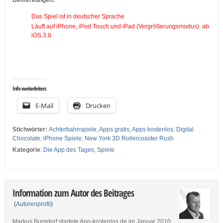
Bemerkungen:
Das Spiel ist in deutscher Sprache
Läuft auf iPhone, iPod Touch und iPad (Vergrößerungsmodus) ab
iOS 3.0
Info weiterleiten:
E-Mail
Drucken
Stichwörter:
Achterbahnspiele
,
Apps gratis
,
Apps kostenlos
,
Digital
Chocolate
,
iPhone Spiele
,
New York 3D Rollercoaster Rush
Kategorie
:
Die App des Tages
,
Spiele
Information zum Autor des Beitrages
(
Autorenprofil
)
Markus Burgdorf startete App-kostenlos.de im Januar 2010