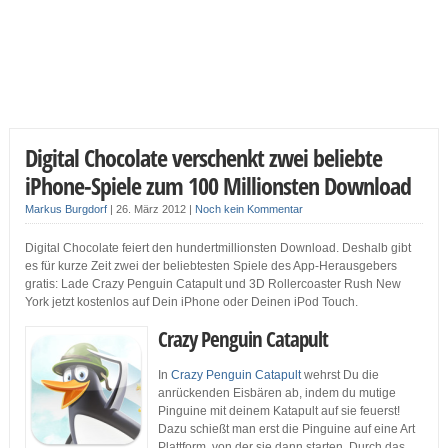
Digital Chocolate verschenkt zwei beliebte
iPhone-Spiele zum 100 Millionsten Download
Markus Burgdorf
|
26. März 2012
|
Noch kein Kommentar
Digital Chocolate feiert den hundertmillionsten Download. Deshalb gibt
es für kurze Zeit zwei der beliebtesten Spiele des App-Herausgebers
gratis: Lade Crazy Penguin Catapult und 3D Rollercoaster Rush New
York jetzt kostenlos auf Dein iPhone oder Deinen iPod Touch.
Crazy Penguin Catapult
In
Crazy Penguin Catapult
wehrst Du die
anrückenden Eisbären ab, indem du mutige
Pinguine mit deinem Katapult auf sie feuerst!
Dazu schießt man erst die Pinguine auf eine Art
Plattform, von der sie dann starten. Durch das