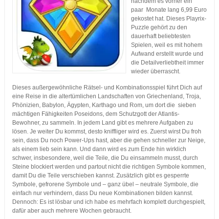
nachdem es vorher ein
paar Monate lang 6,99 Euro
gekostet hat. Dieses Playrix-
Puzzle gehört zu den
dauerhaft beliebtesten
Spielen, weil es mit hohem
Aufwand erstellt wurde und
die Detailverliebtheit immer
wieder überrascht.
Dieses außergewöhnliche Rätsel- und Kombinationsspiel führt Dich auf
eine Reise in die altertümlichen Landschaften von Griechenland, Troja,
Phönizien, Babylon, Ägypten, Karthago und Rom, um dort die sieben
mächtigen Fähigkeiten Poseidons, dem Schutzgott der Atlantis-
Bewohner, zu sammeln. In jedem Land gibt es mehrere Aufgaben zu
lösen. Je weiter Du kommst, desto kniffliger wird es. Zuerst wirst Du froh
sein, dass Du noch Power-Ups hast, aber die gehen schneller zur Neige,
als einem lieb sein kann. Und dann wird es zum Ende hin wirklich
schwer, insbesondere, weil die Teile, die Du einsammeln musst, durch
Steine blockiert werden und partout nicht die richtigen Symbole kommen,
damit Du die Teile verschieben kannst. Zusätzlich gibt es gesperrte
Symbole, gefrorene Symbole und – ganz übel – neutrale Symbole, die
einfach nur verhindern, dass Du neue Kombinationen bilden kannst.
Dennoch: Es ist lösbar und ich habe es mehrfach komplett durchgespielt,
dafür aber auch mehrere Wochen gebraucht.