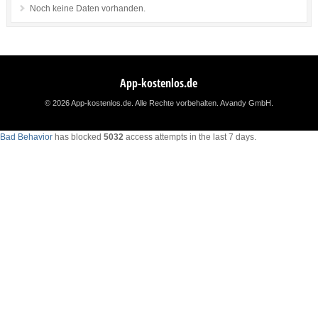
Noch keine Daten vorhanden.
App-kostenlos.de
© 2026 App-kostenlos.de. Alle Rechte vorbehalten.
Avandy GmbH
.
Bad Behavior
has blocked
5032
access attempts in the last 7 days.