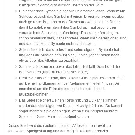
kurz gestellt. Achte also auf den Balken an der Seite.
Die gesperrten Symbole gibt es in unterschiedlichen Stärken: Mit
Schloss löst sich das Symbol mit einem Dreier auf, wenn es aber
auch gefrostet ist, dann musst Du schon zweimal einen Dreier
damit komplettieren, damit das Symbol sich auflöst und den
verursachten Stau zum Laufen bringt. Das kann nämlich ganz
schön hinderlich sein, insbesondere, wenn die Sperren oben sind
und dadurch keine Symbole mehr nachrücken.
Schön finde ich, dass jedes Land seine eigenen Symbole hat –
und dass die Autoren bemüht sind, uns bei jeder Station noch
etwas über das Altertum zu erzählen.
Sammle alle Boni ein, bevor das letzte Teil fällt. Sonst sind die
Boni verloren (und Du brauchst sie später)
Denke vorausschauend, das ist kein Glücksspiel, es kommt allein
auf Deine Handlungen an. Bei “gefangenen Teilen” musst Du
manchmal um die Ecke denken, um diese doch noch
rauszubekommen.
Das Spiel speichert Deinen Fortschritt und Du kannst immer
wieder dort einsteigen, wo Du zuletzt aufgehört hast. Du kannst
sogar mehrere Spieler anlegen, wenn zum Beispiel mehrere
Spieler in Deiner Familie das Spiel spielen.
Dieses Spiel wird dich aufgrund seiner 77 fesselnden Level, der
liebevollen Spielgestaltung und der Möglichkeit unbegrenzter