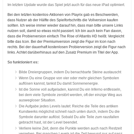
Im letzten Update wurde das Spiel jetzt auch für das neue iPad optimiert.
Bei den letzten kostenlos-Aktionen von Playrix gab es Beschwerden,
dass Nutzer ab der Hälfte des Spielfortschritts die Vollversion kaufen
sollten. Ich weise immer wieder darauf hin, dass man bitte unsere Links
nutzen soll, damit so etwas nicht passiert. Ich bin auch kein Fan davon,
dass die Probierversion einfach The Rise of Atlantis HD heißt. Vergleicht
bitte das Icon. Bei der Premiumversion zeigt die Figur im Icon nach
rechts. Bei der dauerhaft kostenlosen Probierversion zeigt die Figur nach
links. Achtet darüberhinaus auf den Zusatz Premium im Titel der App.
So funktioniert es:
Bilde Dreiergruppen, indem Du benachbarte Steine austauscht
Wenn Du eine Gruppe von vier oder mehr gleichen Symbolen
auflösen kannst, tankst Du damit Sonnenenergie.
Ist die Sonne voll aufgeladen, kannst Du ein Inferno entfesseln,
bei dem viele Symbole zerstört werden, oft der einzige Weg aus
auswegloser Situation.
Die Aufgabe jedes Levels lautet: Reiche die Teile des antiken
Kunstwerks möglichst schnell nach unten durch, indem Du die
Symbole darunter auflöst. Sobald Du alle Teile zum rausfallen
gebracht hast, ist der Level beendet.
Verliere keine Zeit, denn die Punkte werden auch nach Restzeit
vergeben. Bei manchen Levels ist die Zeit bewusst nur auf ganz