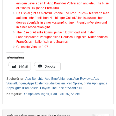
einigen Levels den In-App Kauf der Vollversion anbietet:
The Rise
of Atlantis HD
(ohne Premium)
Das Spiel gibt es nicht für iPhone und iPod Touch – hier kann man
auf den sehr ähnlichen Nachfolger Call of Atlantis ausweichen,
den es ebenfalls in einer kostenpflichtigen
Premium-Version
und
in einer
Testversion
gibt.
The Rise of Atlantis kommt je nach Downloadland in der
Landessprache: Verfügbar sind Deutsch, Englisch, Niderländisch,
Französisch, Italienisch und Spanisch
Getestete Version 1.07
Info weiterleiten:
E-Mail
Drucken
Stichwörter:
App Berichte
,
App Empfehlungen
,
App-Reviews
,
App-
Vorstellungen
,
Apps kostenlos
,
die besten iPad Spiele
,
gratis App
,
gratis
Apps
,
gute iPad Spiele
,
Playrix
,
The Rise of Atlantis HD
Kategorie
:
Die App des Tages
,
iPad Exklusiv
,
Spiele