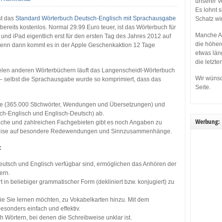
unserer V
Es lohnt 
st das
Standard Wörterbuch Deutsch-Englisch mit Sprachausgabe
Schatz wi
bereits kostenlos. Normal 29.99 Euro teuer, ist das Wörterbuch für
Manche Ap
und iPad eigentlich erst für den ersten Tag des Jahres 2012 auf
die höher
 denn dann kommt es in der Apple Geschenkaktion 12 Tage
etwas län
die letzte
elen anderen Wörterbüchern läuft das Langenscheidt-Wörterbuch
Wir wünsc
 – selbst die Sprachausgabe wurde so komprimiert, dass das
Seite.
ge (365.000 Stichwörter, Wendungen und Übersetzungen) und
ch-Englisch und Englisch-Deutsch) ab.
Werbung:
ache und zahlreichen Fachgebieten gibt es noch Angaben zu
weise auf besondere Redewendungen und Sinnzusammenhänge.
:
eutsch und Englisch verfügbar sind, ermöglichen das Anhören der
ern.
t in beliebiger grammatischer Form (dekliniert bzw. konjugiert) zu
die Sie lernen möchten, zu Vokabelkarten hinzu. Mit dem
esonders einfach und effektiv.
h Wörtern, bei denen die Schreibweise unklar ist.