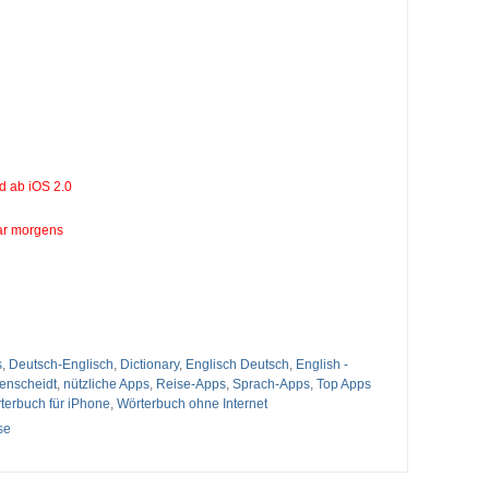
d ab iOS 2.0
uar morgens
s
,
Deutsch-Englisch
,
Dictionary
,
Englisch Deutsch
,
English -
enscheidt
,
nützliche Apps
,
Reise-Apps
,
Sprach-Apps
,
Top Apps
terbuch für iPhone
,
Wörterbuch ohne Internet
se