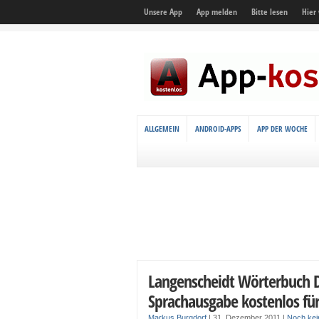
Unsere App
App melden
Bitte lesen
Hier
ALLGEMEIN
ANDROID-APPS
APP DER WOCHE
Langenscheidt Wörterbuch D
Sprachausgabe kostenlos fü
Markus Burgdorf
|
31. Dezember 2011
|
Noch ke