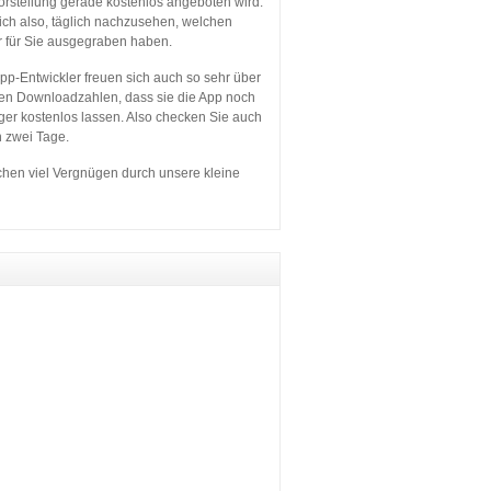
orstellung gerade kostenlos angeboten wird.
sich also, täglich nachzusehen, welchen
r für Sie ausgegraben haben.
p-Entwickler freuen sich auch so sehr über
en Downloadzahlen, dass sie die App noch
ger kostenlos lassen. Also checken Sie auch
n zwei Tage.
hen viel Vergnügen durch unsere kleine