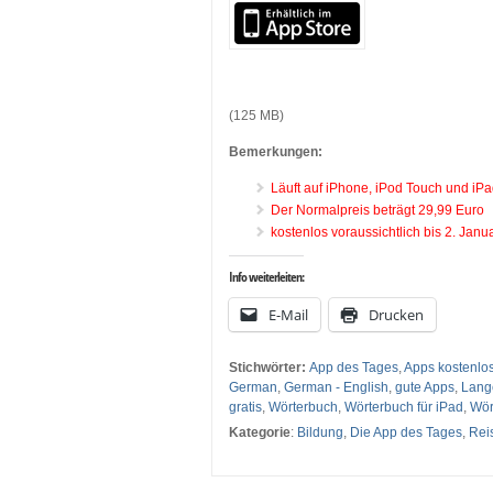
…
(125 MB)
Bemerkungen:
Läuft auf iPhone, iPod Touch und iPa
Der Normalpreis beträgt 29,99 Euro
kostenlos voraussichtlich bis 2. Jan
Info weiterleiten:
E-Mail
Drucken
Stichwörter:
App des Tages
,
Apps kostenlo
German
,
German - English
,
gute Apps
,
Lang
gratis
,
Wörterbuch
,
Wörterbuch für iPad
,
Wör
Kategorie
:
Bildung
,
Die App des Tages
,
Rei