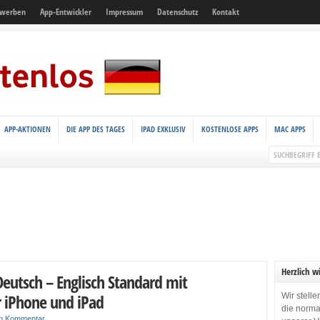
 werben
App-Entwickler
Impressum
Datenschutz
Kontakt
APP-AKTIONEN
DIE APP DES TAGES
IPAD EXKLUSIV
KOSTENLOSE APPS
MAC APPS
Herzlich w
eutsch – Englisch Standard mit
r iPhone und iPad
Wir stell
die norma
in Kommentar